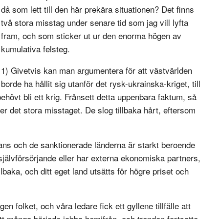
då som lett till den här prekära situationen? Det finns
två stora misstag under senare tid som jag vill lyfta
fram, och som sticker ut ur den enorma högen av
kumulativa felsteg.
1) Givetvis kan man argumentera för att västvärlden
borde ha hållit sig utanför det rysk-ukrainska-kriget, till
ehövt bli ett krig. Frånsett detta uppenbara faktum, så
 det stora misstaget. De slog tillbaka hårt, eftersom
ns och de sanktionerade länderna är starkt beroende
självförsörjande eller har externa ekonomiska partners,
llbaka, och ditt eget land utsätts för högre priset och
 folket, och våra ledare fick ett gyllene tillfälle att
tt många började jobba hemifrån, och trenden fortsatte