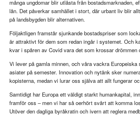
många ungdomar blir utlåsta från bostadsmarknaden, eft
lån. Det påverkar samhället i stort, där urbant liv blir all
på landsbygden blir alternativen.
Följaktligen framstår sjunkande bostadspriser som lock
är attraktivt för dem som redan ingår i systemet. Och
kvar i spåren av Covid vara det som krossar drömmen o
Vi lever på gamla minnen, och våra vackra Europeiska st
asiater på semester. Innovation och nytänk sker numera u
kopisterna, medan vi lurar oss själva att allt fungerar och
Samtidigt har Europa ett väldigt starkt humankapital, inn
framför oss – men vi har så oerhört svårt att komma l
Utöver den dagliga byråkratin och ivern att reglera medb