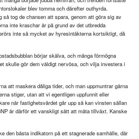
torslokaler blev tomma och därefter outhyrda.
ag så tog de chansen att spara, genom att göra sig av
orna inte kraschar är på grund av det utbredda
erörs inte så mycket av hyresintäkterna kortsiktigt, då
tt bostadsbubblan börjar skälva, och många förmögna
et skulle gör dem väldigt nervösa, och vilja investera i
erna att maskera dåliga tider, och man uppmuntrar gärna
na stiger, utan att vi egentligen uppfunnit eller
are när fastighetsvärdet går upp så kan vinsten sällan
 är därför ett vanskligt sätt att mäta tillväxt. Kanske
ke den bästa indikatorn på ett stagnerade samhälle, där