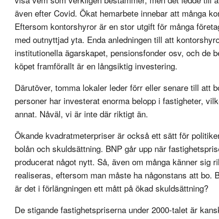
även efter Covid. Ökat hemarbete innebar att många kon
Eftersom kontorshyror är en stor utgift för många föret
med outnyttjad yta. Enda anledningen till att kontorshyr
institutionella ägarskapet, pensionsfonder osv, och de b
köpet framförallt är en långsiktig investering.
Därutöver, tomma lokaler leder förr eller senare till a
personer har investerat enorma belopp i fastigheter, vilk
annat. Nåväl, vi är inte där riktigt än.
Ökande kvadratmeterpriser är också ett sätt för politik
bolån och skuldsättning. BNP går upp när fastighetspriser
producerat något nytt. Så, även om många känner sig rik
realiseras, eftersom man måste ha någonstans att bo. BNP
är det i förlängningen ett mått på ökad skuldsättning?
De stigande fastighetspriserna under 2000-talet är kans