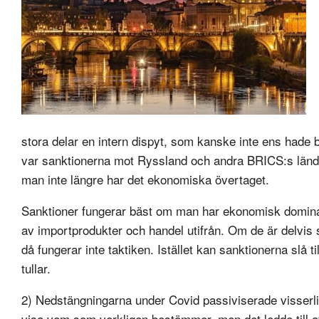
stora delar en intern dispyt, som kanske inte ens hade b
var sanktionerna mot Ryssland och andra BRICS:s länder
man inte längre har det ekonomiska övertaget.
Sanktioner fungerar bäst om man har ekonomisk domina
av importprodukter och handel utifrån. Om de är delvis 
då fungerar inte taktiken. Istället kan sanktionerna slå ti
tullar.
2) Nedstängningarna under Covid passiviserade visserligen
visa vem som verkligen bestämmer, men det ledde till a