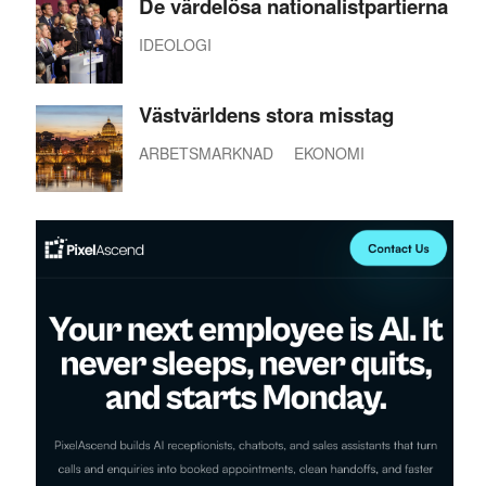
De värdelösa nationalistpartierna
IDEOLOGI
Västvärldens stora misstag
ARBETSMARKNAD
EKONOMI