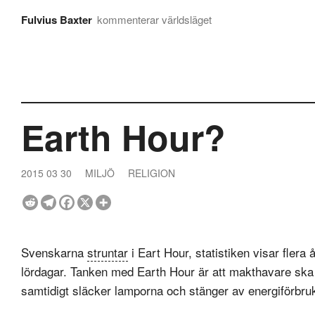
Fulvius Baxter
kommenterar världsläget
Earth Hour?
2015 03 30
MILJÖ
RELIGION
Svenskarna
struntar
i Eart Hour, statistiken visar flera 
lördagar. Tanken med Earth Hour är att makthavare ska t
samtidigt släcker lamporna och stänger av energiförbr