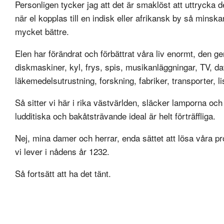
Personligen tycker jag att det är smaklöst att uttrycka de
när el kopplas till en indisk eller afrikansk by så minska
mycket bättre.
Elen har förändrat och förbättrat våra liv enormt, den ge
diskmaskiner, kyl, frys, spis, musikanläggningar, TV, dato
läkemedelsutrustning, forskning, fabriker, transporter, l
Så sitter vi här i rika västvärlden, släcker lamporna och 
ludditiska och bakåtsträvande ideal är helt förträffliga.
Nej, mina damer och herrar, enda sättet att lösa våra pr
vi lever i nådens år 1232.
Så fortsätt att ha det tänt.