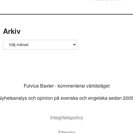
Arkiv
Arkiv
Fulvius Baxter - kommenterar världsläget
Nyhetsanalys och opinion på svenska och engelska sedan 2005
Integritetspolicy
Sitemap