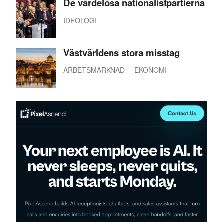
De värdelösa nationalistpartierna
IDEOLOGI
Västvärldens stora misstag
ARBETSMARKNAD
EKONOMI