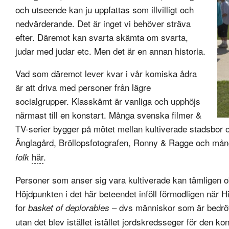
och utseende kan ju uppfattas som illvilligt och
nedvärderande. Det är inget vi behöver sträva
efter. Däremot kan svarta skämta om svarta,
judar med judar etc. Men det är en annan historia.
Vad som däremot lever kvar i vår komiska ådra
är att driva med personer från lägre
socialgrupper. Klasskämt är vanliga och upphöjs
närmast till en konstart. Många svenska filmer &
TV-serier bygger på mötet mellan kultiverade stadsbor 
Änglagård, Bröllopsfotografen, Ronny & Ragge och många
här
.
folk
Personer som anser sig vara kultiverade kan tämligen obe
Höjdpunkten i det här beteendet inföll förmodligen när H
for
– dvs människor som är bedrövli
basket of deplorables
utan det blev istället istället jordskredsseger för den kon