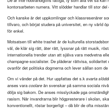
De är inte nödvändigtvis fattiga, ty som alla vet så ka
kontorsarbeten numera. Vitt slödder handlar till stor de
Och kanske är det uppkomlingar och klassresenärer som
tillvaro, och börjat studera på universitet, en ny värld
för enkel.
Motsatsen till white trashet är de kulturella storstadsbo
väl, de klär sig rätt, äter rätt, lyssnar på rätt musik, rö
internationella trender utan att själva vara medvetna elle
champagne-socialister. De pläderar rättvisa, solidaritet
ovanför det politiska dogmerna och lever sällan som de 
Om vi vänder på det. Hur uppfattas det s.k
svarta slödd
anses vara
än svenskar på samma sociala nivå. 
coolare
dölja sig bakom. De anses misslyckade pga omständighet
rasism. När invandrarna blir högpresterare i skolan, sk
konventionellt, röstar borgerligt – då blir de ofta misst