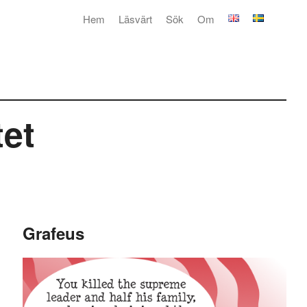
Hem
Läsvärt
Sök
Om
tet
Grafeus