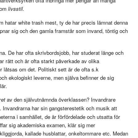
n hantverksyrken ofta inbringa mer pengar än många
l om
livsstil.
 hatar white trash mest, ty de har precis lämnat denna
 öppnar sig och den gamla framstår som invand, töntig och
rna. De har ofta skrivbordsjobb, har studerat länge och
star rätt och är ofta starkt påverkade av olika
r låtsas om det. Politiskt sett är de ofta s.k
 och ekologiskt leverne, men själva befinner de sig
lär.
av den självutnämnda överklassen? Invandrare
ret
Invandrarna har sin gangsterestetik och musik att
erna i samhället, de är förfördelade och utsatta för
affar sig akademiska examen, klär sig mer
änkliggjorda, kallade husblattar, onkeltommare etc. Medan