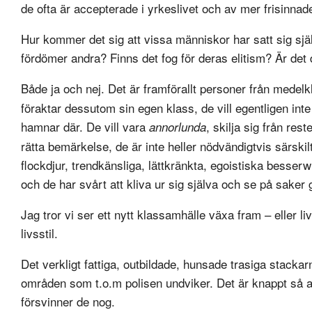
de ofta är accepterade i yrkeslivet och av mer frisinnad
Hur kommer det sig att vissa människor har satt sig sjä
fördömer andra? Finns det fog för deras elitism? Är det 
Både ja och nej. Det är framförallt personer från medel
föraktar dessutom sin egen klass, de vill egentligen inte
hamnar där. De vill vara
, skilja sig från rest
annorlunda
rätta bemärkelse, de är inte heller nödvändigtvis särski
flockdjur, trendkänsliga, lättkränkta, egoistiska besserw
och de har svårt att kliva ur sig själva och se på sake
Jag tror vi ser ett nytt klassamhälle växa fram – eller 
livsstil.
Det verkligt fattiga, outbildade, hunsade trasiga stacka
områden som t.o.m polisen undviker. Det är knappt så att
försvinner de nog.