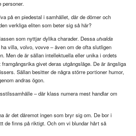
e personer.
lva på en piedestal i samhället, där de dömer och
den verkliga eliten som beter sig så här?
klassen som nyttjar dylika charader. Dessa
utvalda
 ha villa, volvo, vovve – även om de ofta slutligen
en. Men de är sällan intellektuella eller unika i ordets
lt framgångsrika givet deras utgångsläge. De är ängsliga
issers. Sällan besitter de några större portioner humor,
r genom andras ögon.
livsstilssamhälle – där klass numera mest handlar om
rna är det däremot ingen som bryr sig om. De bor i
 de finns på riktigt. Och om vi blundar hårt så