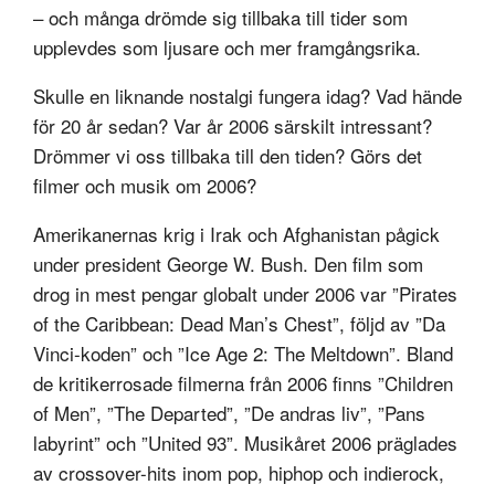
– och många drömde sig tillbaka till tider som
upplevdes som ljusare och mer framgångsrika.
Skulle en liknande nostalgi fungera idag? Vad hände
för 20 år sedan? Var år 2006 särskilt intressant?
Drömmer vi oss tillbaka till den tiden? Görs det
filmer och musik om 2006?
Amerikanernas krig i Irak och Afghanistan pågick
under president George W. Bush. Den film som
drog in mest pengar globalt under 2006 var ”Pirates
of the Caribbean: Dead Man’s Chest”, följd av ”Da
Vinci-koden” och ”Ice Age 2: The Meltdown”. Bland
de kritikerrosade filmerna från 2006 finns ”Children
of Men”, ”The Departed”, ”De andras liv”, ”Pans
labyrint” och ”United 93”. Musikåret 2006 präglades
av crossover-hits inom pop, hiphop och indierock,