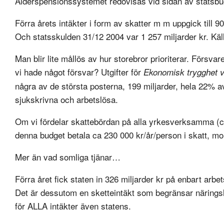
Ålderspensionssystemet redovisas vid sidan av statsbu
Förra årets intäkter i form av skatter m m uppgick till 9
Och statsskulden 31/12 2004 var 1 257 miljarder kr. Käl
Man blir lite mållös av hur storebror prioriterar. Försvar
vi hade något försvar? Utgifter för
Ekonomisk trygghet 
några av de största posterna, 199 miljarder, hela 22% a
sjukskrivna och arbetslösa.
Om vi fördelar skattebördan på alla yrkesverksamma (ca 
denna budget betala ca 230 000 kr/år/person i skatt, mo
Mer än vad somliga tjänar…
Förra året fick staten in 326 miljarder kr på enbart arbet
Det är dessutom en sketteintäkt som begränsar näringsli
för ALLA intäkter även statens.