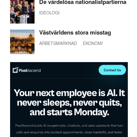
De värdelösa nationalistpartierna
IDEOLOGI
Västvärldens stora misstag
ARBETSMARKNAD
EKONOMI