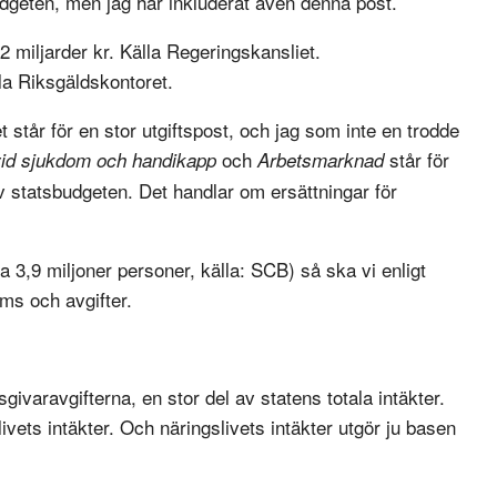
dgeten, men jag har inkluderat även denna post.
02 miljarder kr. Källa Regeringskansliet.
la Riksgäldskontoret.
et står för en stor utgiftspost, och jag som inte en trodde
och
står för
vid sjukdom och handikapp
Arbetsmarknad
v statsbudgeten. Det handlar om ersättningar för
3,9 miljoner personer, källa: SCB) så ska vi enligt
ms och avgifter.
sgivaravgifterna, en stor del av statens totala intäkter.
vets intäkter. Och näringslivets intäkter utgör ju basen