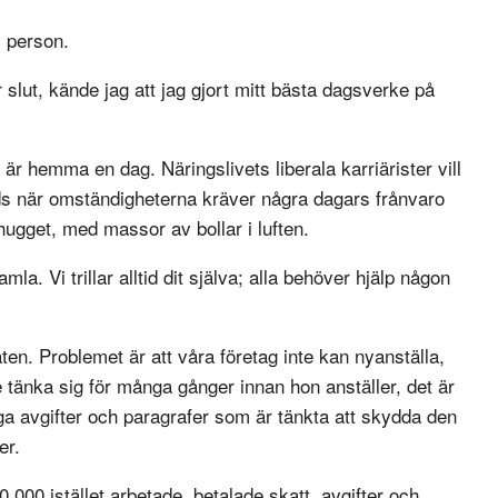
v person.
lut, kände jag att jag gjort mitt bästa dagsverke på
är hemma en dag. Näringslivets liberala karriärister vill
mods när omständigheterna kräver några dagars frånvaro
 hugget, med massor av bollar i luften.
la. Vi trillar alltid dit själva; alla behöver hjälp någon
en. Problemet är att våra företag inte kan nyanställa,
 tänka sig för många gånger innan hon anställer, det är
iga avgifter och paragrafer som är tänkta att skydda den
er.
,000 istället arbetade, betalade skatt, avgifter och