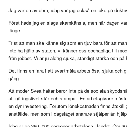
Jag var en av dem, idag var jag också en icke produkti
Först hade jag en slags skamkänsla, men när dagen var s
länge.
Trist att man ska känna sig som en tjuv bara för att man 
inte ha hjälp av staten, vi känner oss obehagliga till 
från jobbet. Vi är ju aldrig sjuka, ständigt starka och på
Det finns en fara i att svartmåla arbetslösa, sjuka och gam
gång.
Att moder Svea haltar beror inte på de sociala skyddsnät
att näringslivet står och stampar. En arbetsgivare måste
en dyr investering. Förutom lönekostnaden finns åtskill
anställde, men som i dagsläget snarare stjälper än hjälp
Idag är ca 360, 000 personer arbetslösa i landet. Om 300