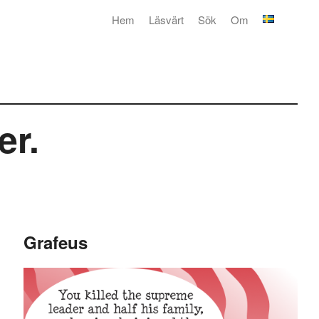
Hem
Läsvärt
Sök
Om
er.
Grafeus