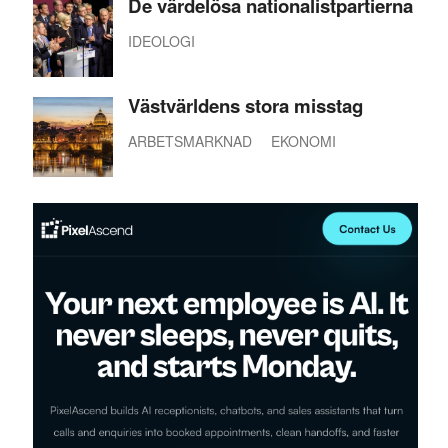
De värdelösa nationalistpartierna
IDEOLOGI
Västvärldens stora misstag
ARBETSMARKNAD
EKONOMI