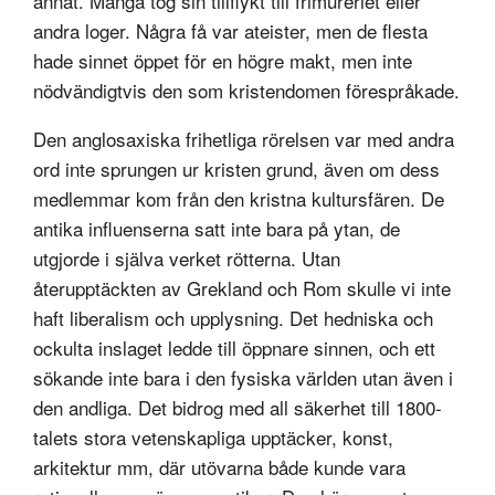
annat. Många tog sin tillflykt till frimureriet eller
andra loger. Några få var ateister, men de flesta
hade sinnet öppet för en högre makt, men inte
nödvändigtvis den som kristendomen förespråkade.
Den anglosaxiska frihetliga rörelsen var med andra
ord inte sprungen ur kristen grund, även om dess
medlemmar kom från den kristna kultursfären. De
antika influenserna satt inte bara på ytan, de
utgjorde i själva verket rötterna. Utan
återupptäckten av Grekland och Rom skulle vi inte
haft liberalism och upplysning. Det hedniska och
ockulta inslaget ledde till öppnare sinnen, och ett
sökande inte bara i den fysiska världen utan även i
den andliga. Det bidrog med all säkerhet till 1800-
talets stora vetenskapliga upptäcker, konst,
arkitektur mm, där utövarna både kunde vara