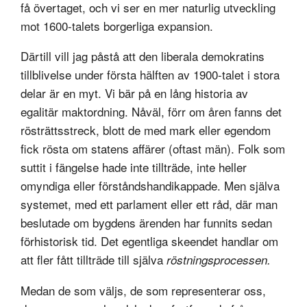
få övertaget, och vi ser en mer naturlig utveckling
mot 1600-talets borgerliga expansion.
Därtill vill jag påstå att den liberala demokratins
tillblivelse under första hälften av 1900-talet i stora
delar är en myt. Vi bär på en lång historia av
egalitär maktordning. Nåväl, förr om åren fanns det
rösträttsstreck, blott de med mark eller egendom
fick rösta om statens affärer (oftast män). Folk som
suttit i fängelse hade inte tillträde, inte heller
omyndiga eller förståndshandikappade. Men själva
systemet, med ett parlament eller ett råd, där man
beslutade om bygdens ärenden har funnits sedan
förhistorisk tid. Det egentliga skeendet handlar om
att fler fått tillträde till själva
röstningsprocessen.
Medan de som väljs, de som representerar oss,