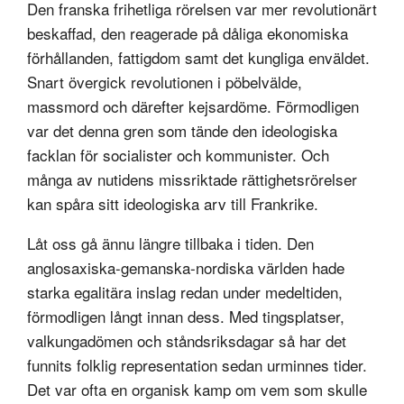
Den franska frihetliga rörelsen var mer revolutionärt
beskaffad, den reagerade på dåliga ekonomiska
förhållanden, fattigdom samt det kungliga enväldet.
Snart övergick revolutionen i pöbelvälde,
massmord och därefter kejsardöme. Förmodligen
var det denna gren som tände den ideologiska
facklan för socialister och kommunister. Och
många av nutidens missriktade rättighetsrörelser
kan spåra sitt ideologiska arv till Frankrike.
Låt oss gå ännu längre tillbaka i tiden. Den
anglosaxiska-gemanska-nordiska världen hade
starka egalitära inslag redan under medeltiden,
förmodligen långt innan dess. Med tingsplatser,
valkungadömen och ståndsriksdagar så har det
funnits folklig representation sedan urminnes tider.
Det var ofta en organisk kamp om vem som skulle