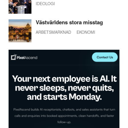
IDEOLOGI
Västvärldens stora misstag
ARBETSMARKNAD
EKONOMI