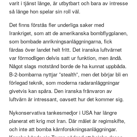
varit i tjänst länge, är utbytbart och bara av intresse
så länge hon spelar sin roll väl.
Det finns förstås fler underliga saker med
Irankriget, som att de amerikanska bombflygplanen,
som bombade anrikningsanläggningarna, fick
färdas över landet helt fritt. Det iranska luftvärnet
var förmodligen delvis satt ur funktion, men ändå.
Något slags motstånd borde de ha kunnat uppbåda.
B-2-bombarna nyttjar ”stealth”, men det börjar bli en
förlegad teknik, som moderna radaranläggningar
givetvis kan spåra. Den iranska frånvaron av
luftvärn är intressant, oavsett hur det kommer sig.
Nykonservativa tankesmedjor i USA har längre
planerat ett krig mot Iran. Där målet är regimskifte,
och inte att bomba kärnforskningsanläggningar.