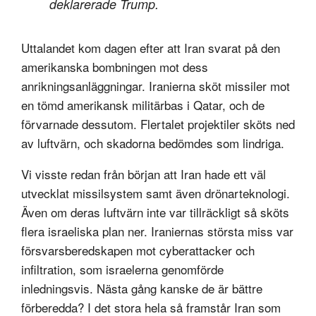
deklarerade Trump.
Uttalandet kom dagen efter att Iran svarat på den
amerikanska bombningen mot dess
anrikningsanläggningar. Iranierna sköt missiler mot
en tömd amerikansk militärbas i Qatar, och de
förvarnade dessutom. Flertalet projektiler sköts ned
av luftvärn, och skadorna bedömdes som lindriga.
Vi visste redan från början att Iran hade ett väl
utvecklat missilsystem samt även drönarteknologi.
Även om deras luftvärn inte var tillräckligt så sköts
flera israeliska plan ner. Iraniernas största miss var
försvarsberedskapen mot cyberattacker och
infiltration, som israelerna genomförde
inledningsvis. Nästa gång kanske de är bättre
förberedda? I det stora hela så framstår Iran som