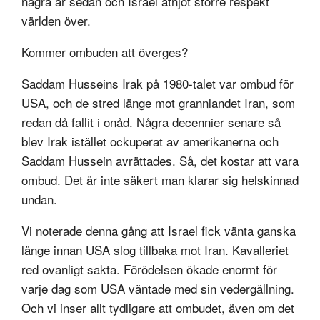
några år sedan och Israel åtnjöt större respekt
världen över.
Kommer ombuden att överges?
Saddam Husseins Irak på 1980-talet var ombud för
USA, och de stred länge mot grannlandet Iran, som
redan då fallit i onåd. Några decennier senare så
blev Irak istället ockuperat av amerikanerna och
Saddam Hussein avrättades. Så, det kostar att vara
ombud. Det är inte säkert man klarar sig helskinnad
undan.
Vi noterade denna gång att Israel fick vänta ganska
länge innan USA slog tillbaka mot Iran. Kavalleriet
red ovanligt sakta. Förödelsen ökade enormt för
varje dag som USA väntade med sin vedergällning.
Och vi inser allt tydligare att ombudet, även om det