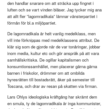
den handlar snarare om att sträcka upp fingret i
luften och se vart vinden blåser. Jag tycker mig ana
att allt fler ”lagomradikala” lämnar vänsterpartiet i
förmån för bl.a miljöpartiet.
De lagomradikala är helt vanlig medelklass, men
vill inte förknippas med medelklassens attribut. De
klär sig som de gjorde när de var tonåringar, jobbar
inom media, kultur etc och gör anspråk på att vara
samhällskritiska. De ogillar kapitalismen och
konsumtionssamhället, men placerar gärna gärna
barnen i friskolor, drömmer om att ombilda
hyresrätten till bostadsrätt, åker på semester till
Toscana, och drar av resan på skatten via firman.
Lars Ohlys ideologiska kräftgång har skrämt dem
en smula, ty de lagomradikala är inga kommunister,