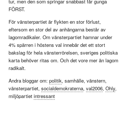
tur, men den som springar snabbast får gunga
FÖRST.
För vänsterpartiet är flykten en stor förlust,
eftersom en stor del av anhängarna består av
lagomradikaler. Om vänsterpartiet hamnar under
4% spärren i höstens val innebär det ett stort
bakslag för hela vänsterrörelsen, sveriges politiska
karta behöver ritas om. Och det vore mer än lagom
radikalt.
Andra bloggar om:
politik
, samhälle, vänstern,
vänsterpartiet,
socialdemokraterna
,
val2006
,
Ohly
,
miljöpartiet
intressant