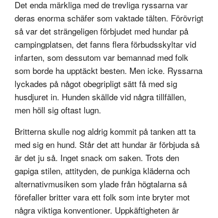
Det enda märkliga med de trevliga ryssarna var
deras enorma schäfer som vaktade tälten. Förövrigt
så var det strängeligen förbjudet med hundar på
campingplatsen, det fanns flera förbudsskyltar vid
infarten, som dessutom var bemannad med folk
som borde ha upptäckt besten. Men icke. Ryssarna
lyckades på något obegripligt sätt få med sig
husdjuret in. Hunden skällde vid några tillfällen,
men höll sig oftast lugn.
Britterna skulle nog aldrig kommit på tanken att ta
med sig en hund. Står det att hundar är förbjuda så
är det ju så. Inget snack om saken. Trots den
gapiga stilen, attityden, de punkiga kläderna och
alternativmusiken som ylade från högtalarna så
förefaller britter vara ett folk som inte bryter mot
några viktiga konventioner. Uppkäftigheten är