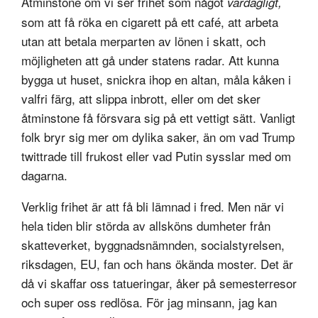
Åtminstone om vi ser frihet som något
vardagligt,
som att få röka en cigarett på ett café, att arbeta
utan att betala merparten av lönen i skatt, och
möjligheten att gå under statens radar. Att kunna
bygga ut huset, snickra ihop en altan, måla kåken i
valfri färg, att slippa inbrott, eller om det sker
åtminstone få försvara sig på ett vettigt sätt. Vanligt
folk bryr sig mer om dylika saker, än om vad Trump
twittrade till frukost eller vad Putin sysslar med om
dagarna.
Verklig frihet är att få bli lämnad i fred. Men när vi
hela tiden blir störda av allsköns dumheter från
skatteverket, byggnadsnämnden, socialstyrelsen,
riksdagen, EU, fan och hans ökända moster. Det är
då vi skaffar oss tatueringar, åker på semesterresor
och super oss redlösa. För jag minsann, jag kan