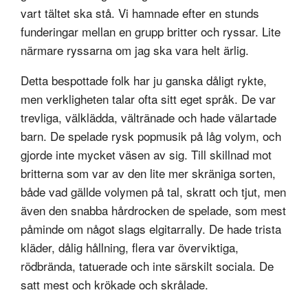
vart tältet ska stå. Vi hamnade efter en stunds
funderingar mellan en grupp britter och ryssar. Lite
närmare ryssarna om jag ska vara helt ärlig.
Detta bespottade folk har ju ganska dåligt rykte,
men verkligheten talar ofta sitt eget språk. De var
trevliga, välklädda, vältränade och hade välartade
barn. De spelade rysk popmusik på låg volym, och
gjorde inte mycket väsen av sig. Till skillnad mot
britterna som var av den lite mer skräniga sorten,
både vad gällde volymen på tal, skratt och tjut, men
även den snabba hårdrocken de spelade, som mest
påminde om något slags elgitarrally. De hade trista
kläder, dålig hållning, flera var överviktiga,
rödbrända, tatuerade och inte särskilt sociala. De
satt mest och krökade och skrålade.