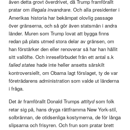
även detta grovt överdrivet, då Trump framförallt
pratar om
. Och alla presidenter i
illegala invandrare
Amerikas historia har bekämpat olovlig passage
över gränserna, och så gör även statsmän i andra
länder. Muren som Trump lovat att bygga finns
redan på plats utmed stora delar av gränsen, om
han förstärker den eller renoverar så har han hållit
sitt vallöfte. Och inreseförbudet från ett antal s.k
hade inte heller ansetts särskilt
failed states
kontroversiellt, om Obama lagt förslaget, ty de var
företrädarens administration som valde ut länderna
i fråga.
Det är framförallt Donald Trumps
som folk
attityd
retar sig på, hans dryga rättframma New York-stil,
solbrännan, de otidsenliga kostymerna, de för långa
slipsarna och frisyren. Och frun som pratar brett