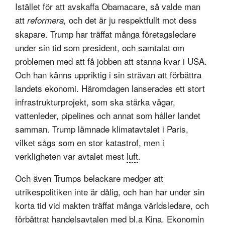
Istället för att avskaffa Obamacare, så valde man
att
och det är ju respektfullt mot dess
reformera,
skapare. Trump har träffat många företagsledare
under sin tid som president, och samtalat om
problemen med att få jobben att stanna kvar i USA.
Och han känns uppriktig i sin strävan att förbättra
landets ekonomi. Häromdagen lanserades ett stort
infrastrukturprojekt, som ska stärka vägar,
vattenleder, pipelines och annat som håller landet
samman. Trump lämnade klimatavtalet i Paris,
vilket sågs som en stor katastrof, men i
verkligheten var avtalet mest
luft
.
Och även Trumps belackare medger att
utrikespolitiken inte är dålig, och han har under sin
korta tid vid makten träffat många världsledare, och
förbättrat handelsavtalen med bl.a Kina. Ekonomin