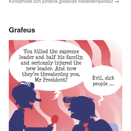
Klimathotet och jordens glidande medeltemperatur
→
Grafeus