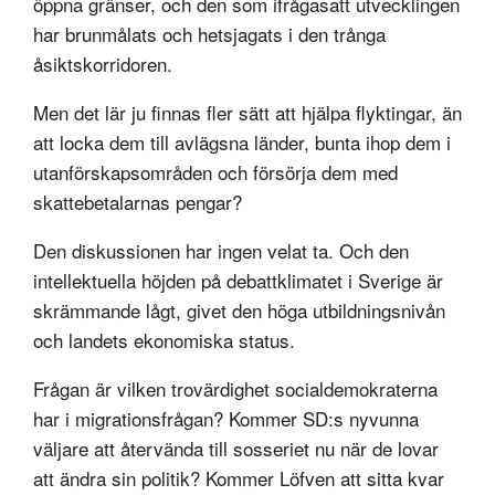
öppna gränser, och den som ifrågasatt utvecklingen
har brunmålats och hetsjagats i den trånga
åsiktskorridoren.
Men det lär ju finnas fler sätt att hjälpa flyktingar, än
att locka dem till avlägsna länder, bunta ihop dem i
utanförskapsområden och försörja dem med
skattebetalarnas pengar?
Den diskussionen har ingen velat ta. Och den
intellektuella höjden på debattklimatet i Sverige är
skrämmande lågt, givet den höga utbildningsnivån
och landets ekonomiska status.
Frågan är vilken trovärdighet socialdemokraterna
har i migrationsfrågan? Kommer SD:s nyvunna
väljare att återvända till sosseriet nu när de lovar
att ändra sin politik? Kommer Löfven att sitta kvar