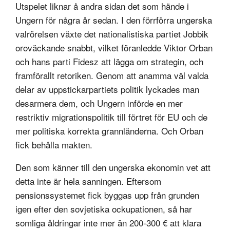
Utspelet liknar å andra sidan det som hände i
Ungern för några år sedan. I den förrförra ungerska
valrörelsen växte det nationalistiska partiet Jobbik
oroväckande snabbt, vilket föranledde Viktor Orban
och hans parti Fidesz att lägga om strategin, och
framförallt retoriken. Genom att anamma väl valda
delar av uppstickarpartiets politik lyckades man
desarmera dem, och Ungern införde en mer
restriktiv migrationspolitik till förtret för EU och de
mer politiska korrekta grannländerna. Och Orban
fick behålla makten.
Den som känner till den ungerska ekonomin vet att
detta inte är hela sanningen. Eftersom
pensionssystemet fick byggas upp från grunden
igen efter den sovjetiska ockupationen, så har
somliga åldringar inte mer än 200-300 € att klara