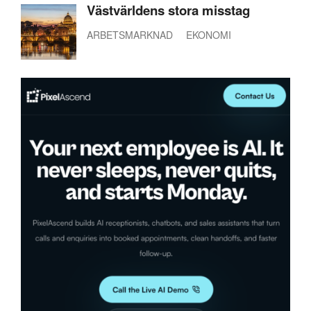
Västvärldens stora misstag
ARBETSMARKNAD
EKONOMI