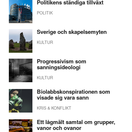
Politikens ständiga tillväxt
POLITIK
Sverige och skapelsemyten
KULTUR
Progressivism som
sanningsideologi
KULTUR
Biolabbskonspirationen som
visade sig vara sann
KRIS & KONFLIKT
Ett lågmält samtal om grupper,
vanor och ovanor