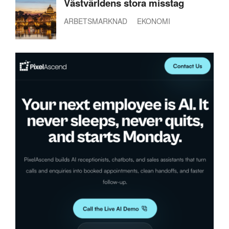
Västvärldens stora misstag
ARBETSMARKNAD
EKONOMI