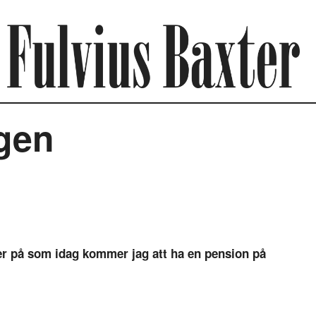
igen
er på som idag kommer jag att ha en pension på