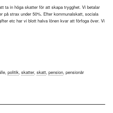
t ta in höga skatter för att skapa trygghet. Vi betalar
gger på strax under 50%. Efter kommunalskatt, sociala
fter etc har vi blott halva lönen kvar att förfoga över. Vi
lle,
politik
,
skatter
,
skatt
,
pension
, pensionär