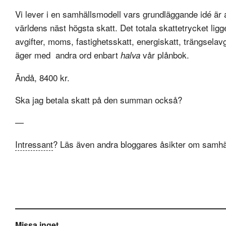
Vi lever i en samhällsmodell vars grundläggande idé är at
världens näst högsta skatt. Det totala skattetrycket li
avgifter, moms, fastighetsskatt, energiskatt, trängselavgi
äger med andra ord enbart
vår plånbok.
halva
Ändå, 8400 kr.
Ska jag betala skatt på den summan också?
—
Intressant
? Läs även andra bloggares åsikter om samhä
Missa inget