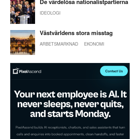
De värdelösa nationalistpartierna
IDEOLOGI
Västvärldens stora misstag
ARBETSMARKNAD
EKONOMI