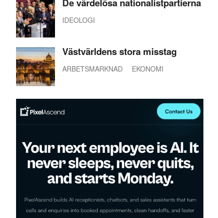
De värdelösa nationalistpartierna
IDEOLOGI
Västvärldens stora misstag
ARBETSMARKNAD
EKONOMI