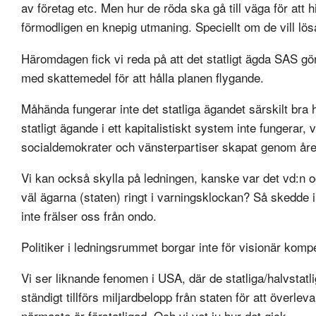
av företag etc. Men hur de röda ska gå till väga för att h
förmodligen en knepig utmaning. Speciellt om de vill lö
Häromdagen fick vi reda på att det statligt ägda SAS gör 
med skattemedel för att hålla planen flygande.
Måhända fungerar inte det statliga ägandet särskilt bra 
statligt ägande i ett kapitalistiskt system inte fungerar
socialdemokrater och vänsterpartiser skapat genom åre
Vi kan också skylla på ledningen, kanske var det vd:n 
väl ägarna (staten) ringt i varningsklockan? Så skedde i
inte frälser oss från ondo.
Politiker i ledningsrummet borgar inte för visionär kompet
Vi ser liknande fenomen i USA, där de statliga/halvstat
ständigt tillförs miljardbelopp från staten för att överl
närmaste är förstatligad. Och vi vet ju hur det gick.