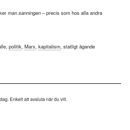
öker man
– precis som hos alla andra
sanningen
lle,
politik
,
Marx
,
kapitalism
, statligt ägande
g. Enkelt att avsluta när du vill.