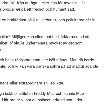
indra folk från att äga – eller äga för mycket – är
sa
på ett fredligt och humant sätt.
problemet
en brakförlust på 6 miljarder kr, och politikerna går in
heller? Möjligen kan dilemmat bortförklaras med att
, vilket iof skulle underminera mycket av det som
n.
och hans rådgivare som inte höll måttet. Men då borde
nte, och vi kan vara ganska säkra på att statligt ägande
ens eller extraordinära snilleblixtar.
liga bolåneinstituten Freddy Mac och Fannie Mae
eva. Här pratar vi om en bolånemarknad som i det