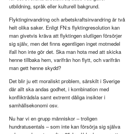
utbildning, språk eller kulturell bakgrund.
Flyktinginvandring och arbetskraftsinvandring är två
helt olika saker. Enligt FN:s flyktingresolution kan
man givetvis kräva att flyktingen slutligen försörjer
sig själv, men det finns egentligen inget motmedel
ifall hon inte gör det. Ska man hota med att skicka
henne tillbaka hem, varifrån hon flytt, och varifrån
man gett henne skydd?
Det blir ju ett moraliskt problem, särskilt i Sverige
där allt ska andas godhet, i kombination med
konflikträdsla samt extremt dåliga insikter i
samhällsekonomi osv.
Nu har vi en grupp människor – troligen
hundratusentals – som inte kan försörja sig själva