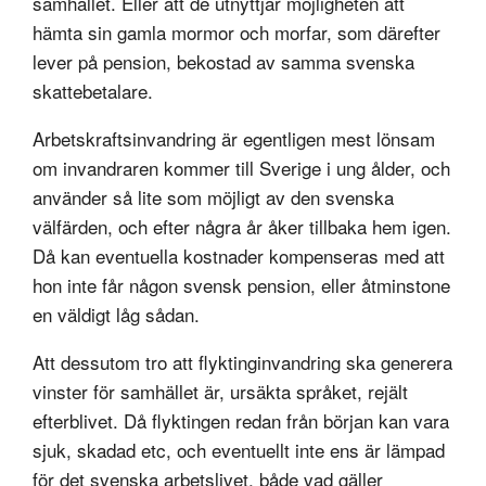
samhället. Eller att de utnyttjar möjligheten att
hämta sin gamla mormor och morfar, som därefter
lever på pension, bekostad av samma svenska
skattebetalare.
Arbetskraftsinvandring är egentligen mest lönsam
om invandraren kommer till Sverige i ung ålder, och
använder så lite som möjligt av den svenska
välfärden, och efter några år åker tillbaka hem igen.
Då kan eventuella kostnader kompenseras med att
hon inte får någon svensk pension, eller åtminstone
en väldigt låg sådan.
Att dessutom tro att flyktinginvandring ska generera
vinster för samhället är, ursäkta språket, rejält
efterblivet. Då flyktingen redan från början kan vara
sjuk, skadad etc, och eventuellt inte ens är lämpad
för det svenska arbetslivet, både vad gäller