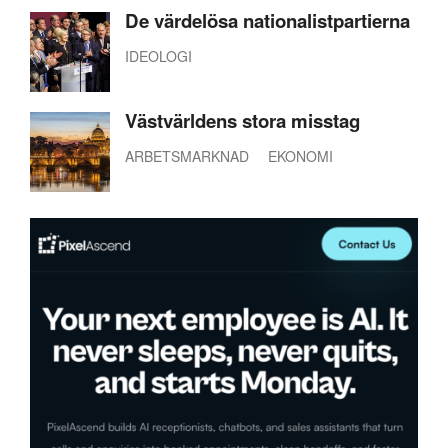
De värdelösa nationalistpartierna
IDEOLOGI
Västvärldens stora misstag
ARBETSMARKNAD
EKONOMI