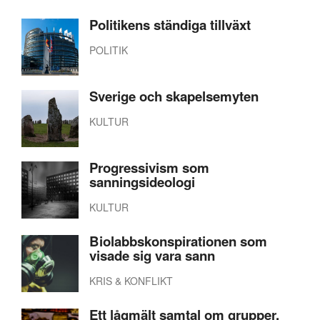
Politikens ständiga tillväxt
POLITIK
Sverige och skapelsemyten
KULTUR
Progressivism som
sanningsideologi
KULTUR
Biolabbskonspirationen som
visade sig vara sann
KRIS & KONFLIKT
Ett lågmält samtal om grupper,