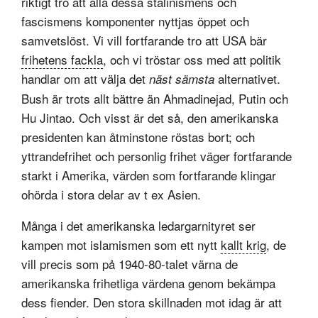
riktigt tro att alla dessa stalinismens och
fascismens komponenter nyttjas öppet och
samvetslöst. Vi vill fortfarande tro att USA bär
frihetens fackla
, och vi tröstar oss med att politik
handlar om att välja det
alternativet.
näst sämsta
Bush är trots allt bättre än Ahmadinejad, Putin och
Hu Jintao. Och visst är det så, den amerikanska
presidenten kan åtminstone röstas bort; och
yttrandefrihet och personlig frihet väger fortfarande
starkt i Amerika, värden som fortfarande klingar
ohörda i stora delar av t ex Asien.
Många i det amerikanska ledargarnityret ser
kampen mot islamismen som ett nytt
kallt krig
, de
vill precis som på 1940-80-talet värna de
amerikanska frihetliga värdena genom bekämpa
dess fiender. Den stora skillnaden mot idag är att