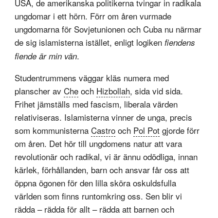
USA, de amerikanska politikerna tvingar in radikala
ungdomar i ett hörn. Förr om åren vurmade
ungdomarna för Sovjetunionen och Cuba nu närmar
de sig islamisterna istället, enligt logiken
fiendens
.
fiende är min vän
Studentrummens väggar kläs numera med
planscher av
Che
och
Hizbollah
, sida vid sida.
Frihet jämställs med fascism, liberala värden
relativiseras. Islamisterna vinner de unga, precis
som kommunisterna
Castro
och
Pol Pot
gjorde förr
om åren. Det hör till ungdomens natur att vara
revolutionär och radikal, vi är ännu odödliga, innan
kärlek, förhållanden, barn och ansvar får oss att
öppna ögonen för den lilla sköra oskuldsfulla
världen som finns runtomkring oss. Sen blir vi
rädda – rädda för allt – rädda att barnen och