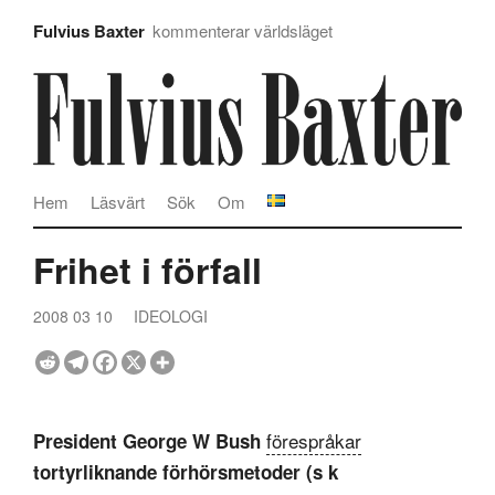
Fulvius Baxter
kommenterar världsläget
Hem
Läsvärt
Sök
Om
Frihet i förfall
2008 03 10
IDEOLOGI
förespråkar
President George W Bush
tortyrliknande förhörsmetoder (s k