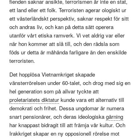
fienden saknar ansikte, terrorismen är inte en stat,
ett land eller ett folk. Terroristen agerar ologiskt ur
ett västerländskt perspektiv, saknar respekt för sitt
och andras liv, och kan på detta sätt operera
utanför vårt etiska ramverk. Vi vet aldrig var eller
när hon kommer att slå till, och den rädsla som
föds ur detta är måhända farligare än den enskilde
terroristen.
Det hopplösa Vietnamkriget skapade
vänsterrörelsen under 60-talet, och drog med sig en
hel generation som på allvar tyckte att
proletariatets diktatur
kunde vara ett alternativ till
demokrati och frihet. Dessa ungdomar är numera
snart pensionärer, och deras ideologiska
gärning
har knappast bidragit till att främja vår kultur. Och
Irakkriget skapar en ny opposionell rörelse mot