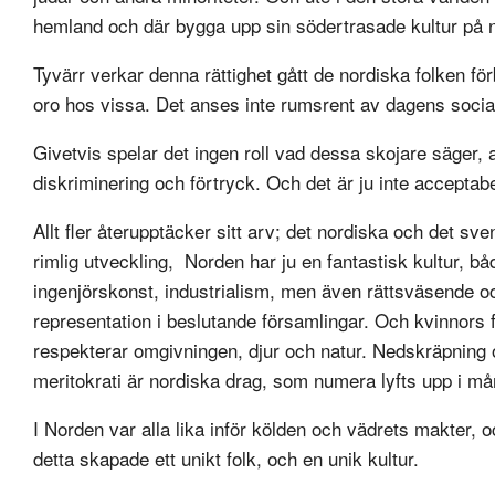
hemland och där bygga upp sin södertrasade kultur på 
Tyvärr verkar denna rättighet gått de nordiska folken för
oro hos vissa. Det anses inte rumsrent av dagens social
Givetvis spelar det ingen roll vad dessa skojare säger, alla
diskriminering och förtryck. Och det är ju inte acceptab
Allt fler återupptäcker sitt arv; det nordiska och det sv
rimlig utveckling, Norden har ju en fantastisk kultur, b
ingenjörskonst, industrialism, men även rättsväsende och
representation i beslutande församlingar. Och kvinnors f
respekterar omgivningen, djur och natur. Nedskräpning o
meritokrati är nordiska drag, som numera lyfts upp i må
I Norden var alla lika inför kölden och vädrets makter,
detta skapade ett unikt folk, och en unik kultur.