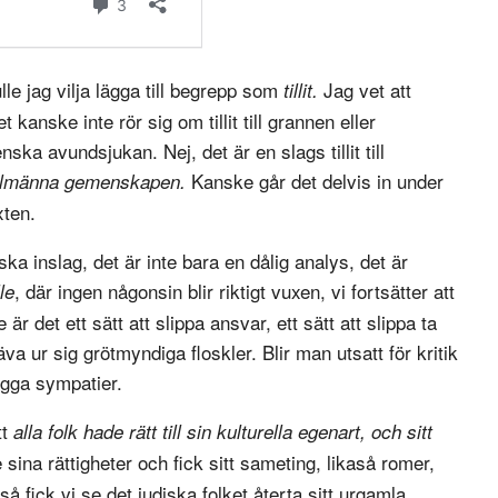
le jag vilja lägga till begrepp som
Jag vet att
tillit.
kanske inte rör sig om tillit till grannen eller
ka avundsjukan. Nej, det är en slags tillit till
Kanske går det delvis in under
llmänna gemenskapen.
xten.
iska inslag, det är inte bara en dålig analys, det är
, där ingen någonsin blir riktigt vuxen, vi fortsätter att
le
 det ett sätt att slippa ansvar, ett sätt att slippa ta
va ur sig grötmyndiga floskler. Blir man utsatt för kritik
igga sympatier.
tt
alla folk hade rätt till sin kulturella egenart, och sitt
sina rättigheter och fick sitt sameting, likaså romer,
å fick vi se det judiska folket återta sitt urgamla