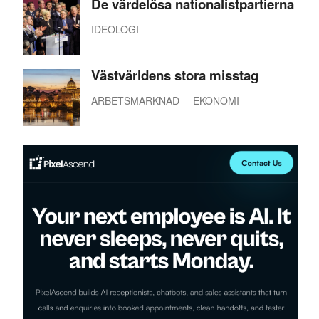
De värdelösa nationalistpartierna
IDEOLOGI
Västvärldens stora misstag
ARBETSMARKNAD
EKONOMI