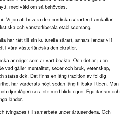
nytt, med våld om så behövdes.
bi. Viljan att bevara den nordiska särarten framkallar
istiska och vänsterliberala etablissemang.
 har rätt till sin kulturella särart, annars landar vi i
elt i våra västerländska demokratier.
enska är något som är värt beakta. Och det är ju en
åde vad gäller mentalitet, seder och bruk, vetenskap,
 statsskick. Det finns en lång tradition av folklig
rihet har värderats högt sedan lång tillbaka i tiden. Man
ch djurplågeri ses inte med blida ögon. Egalitärism och
nga länder.
 och tvingades till samarbete under årtusendena. Och