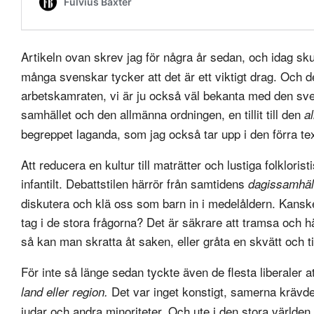
Artikeln ovan skrev jag för några år sedan, och idag skul
många svenskar tycker att det är ett viktigt drag. Och det 
arbetskamraten, vi är ju också väl bekanta med den svens
samhället och den allmänna ordningen, en tillit till den
a
begreppet laganda, som jag också tar upp i den förra te
Att reducera en kultur till maträtter och lustiga folklorist
infantilt. Debattstilen härrör från samtidens
dagissamhäl
diskutera och klä oss som barn in i medelåldern. Kanske är
tag i de stora frågorna? Det är säkrare att tramsa och hä
så kan man skratta åt saken, eller gråta en skvätt och t
För inte så länge sedan tyckte även de flesta liberaler a
Det var inget konstigt, samerna krävde 
land eller region.
judar och andra minoriteter. Och ute i den stora världen s