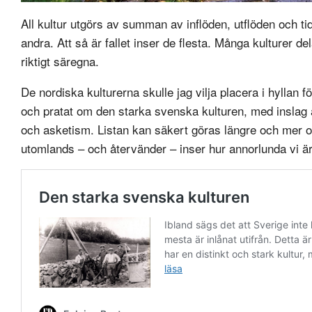
All kultur utgörs av summan av inflöden, utflöden och tide
andra. Att så är fallet inser de flesta. Många kulturer d
riktigt säregna.
De nordiska kulturerna skulle jag vilja placera i hyllan f
och pratat om den starka svenska kulturen, med inslag a
och asketism. Listan kan säkert göras längre och mer o
utomlands – och återvänder – inser hur annorlunda vi är