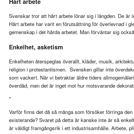
Hårt arbete
Svenskar tror att hårt arbete lönar sig i längden. De är i
Hårt arbete har varit en förutsättning för överlevnad i g
gemenskap i det hårda arbetet. Man förväntar sig också
Enkelhet, asketism
Enkelheten återspeglas överallt, kläder, musik, arkitektur
religion i protestantismen. Svensken gillar inte överdek
som vackert. När vi betraktar äldre tiders allmogemåleri
överdåd, men det är inget mot hur motsvarande dekorati
*
Varför finns det då så många som försöker förringa den
existerande? Svaret på detta är kanske inte är så enkel
är väldigt framgångsrik i ett industrisamhälle. Arbete, p