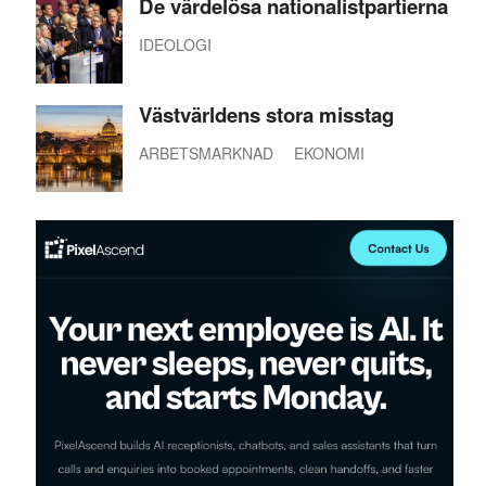
De värdelösa nationalistpartierna
IDEOLOGI
Västvärldens stora misstag
ARBETSMARKNAD
EKONOMI