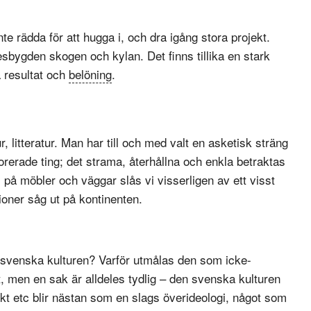
nte rädda för att hugga i, och dra igång stora projekt.
lesbygden skogen och kylan. Det finns tillika en stark
 resultat och
belöning
.
, litteratur. Man har till och med valt en asketisk sträng
orerade ting; det strama, återhållna och enkla betraktas
 på möbler och väggar slås vi visserligen av ett visst
oner såg ut på kontinenten.
 svenska kulturen? Varför utmålas den som icke-
t, men en sak är alldeles tydlig – den svenska kulturen
likt etc blir nästan som en slags överideologi, något som