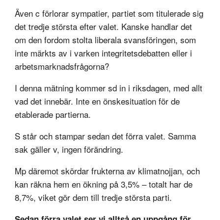
Även c förlorar sympatier, partiet som titulerade sig
det tredje största efter valet. Kanske handlar det
om den fordom stolta liberala svansföringen, som
inte märkts av i varken integritetsdebatten eller i
arbetsmarknadsfrågorna?
I denna mätning kommer sd in i riksdagen, med allt
vad det innebär. Inte en önskesituation för de
etablerade partierna.
S står och stampar sedan det förra valet. Samma
sak gäller v, ingen förändring.
Mp däremot skördar frukterna av klimatnojjan, och
kan räkna hem en ökning på 3,5% – totalt har de
8,7%, viket gör dem till tredje största parti.
Sedan förra valet ser vi alltså en uppgång för