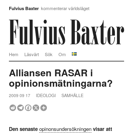
Fulvius Baxter
kommenterar världsläget
Hem
Läsvärt
Sök
Om
Alliansen RASAR i
opinionsmätningarna?
2009 09 17
IDEOLOGI
SAMHÄLLE
opinonsundersökningen
Den senaste
visar att