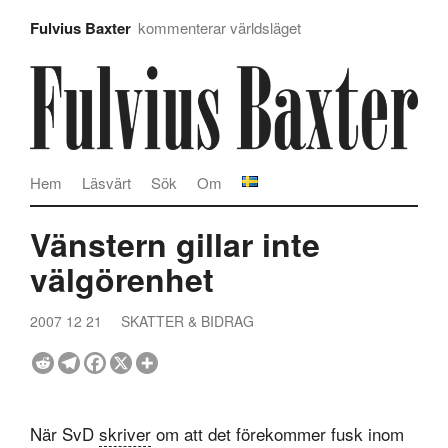
Fulvius Baxter
kommenterar världsläget
Hem
Läsvärt
Sök
Om
Vänstern gillar inte
välgörenhet
2007 12 21
SKATTER & BIDRAG
När SvD
skriver
om att det förekommer fusk inom