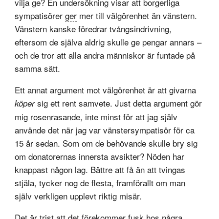
vilja ge? En undersökning visar att borgerliga
sympatisörer
ger
mer till välgörenhet än vänstern.
Vänstern kanske föredrar tvångsindrivning,
eftersom de själva aldrig skulle ge pengar annars –
och de tror att alla andra människor är funtade på
samma sätt.
Ett annat argument mot välgörenhet är att givarna
sig ett rent samvete. Just detta argument gör
köper
mig rosenrasande, inte minst för att jag själv
använde det när jag var vänstersympatisör för ca
15 år sedan. Som om de behövande skulle bry sig
om donatorernas innersta avsikter? Nöden har
knappast någon lag. Bättre att få än att tvingas
stjäla, tycker nog de flesta, framförallt om man
själv verkligen upplevt riktig misär.
Det är trist att det förekommer fusk hos några