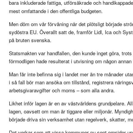
bara inkluderade fattiga, utförsäkrade och handikappade
mest omfattande i den offentliga budgeten.
Men döm om vår förvåning när det plötsligt började ström
sydöstra EU. Överallt satt de, framför Lidl, Ica och S
på bruten svenska.
Statsmakten var handfallen, den kunde inget göra, trots
förmodligen hade resulterat i utvisning om någon annan
Man får inte befinna sig i landet mer än tre månader ut
i så fall bör man ansöka om tillstånd, registrera närings
arbetsgivaravgifter och moms – som alla andra.
Likhet inför lagen är en av västvärldens grundpelare. Al
lagen, oavsett om man är tiggare eller miljonär. Myndighe
började driva sin verksamhet utan regelverk, skatter, 
Det verkar som att vissa kommuner nu sent omsider uppt