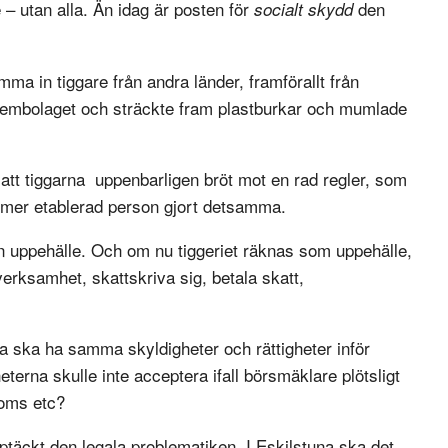
 – utan alla. Än idag är posten för
den
socialt skydd
ma in tiggare från andra länder, framförallt från
ystembolaget och sträckte fram plastburkar och mumlade
 att tiggarna uppenbarligen bröt mot en rad regler, som
 mer etablerad person gjort detsamma.
an uppehälle. Och om nu tiggeriet räknas som uppehälle,
verksamhet, skattskriva sig, betala skatt,
la ska ha samma skyldigheter och rättigheter inför
terna skulle inte acceptera ifall börsmäklare plötsligt
moms etc?
äckt den legala problematiken. I Eskilstuna ska det