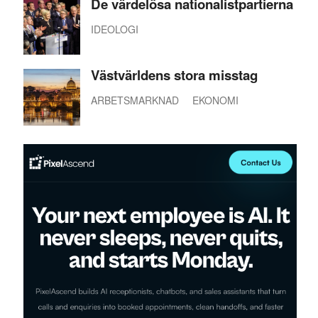
De värdelösa nationalistpartierna
IDEOLOGI
Västvärldens stora misstag
ARBETSMARKNAD
EKONOMI