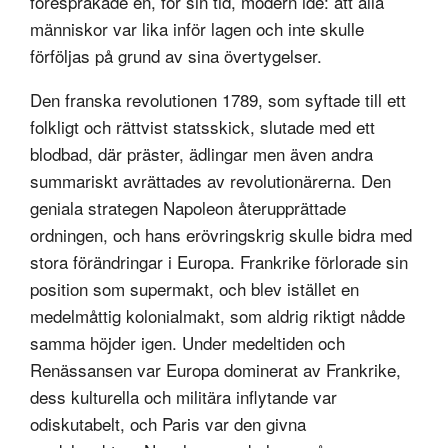
förespråkade en, för sin tid, modern idé: att alla
människor var lika inför lagen och inte skulle
förföljas på grund av sina övertygelser.
Den franska revolutionen 1789, som syftade till ett
folkligt och rättvist statsskick, slutade med ett
blodbad, där präster, ädlingar men även andra
summariskt avrättades av revolutionärerna. Den
geniala strategen Napoleon återupprättade
ordningen, och hans erövringskrig skulle bidra med
stora förändringar i Europa. Frankrike förlorade sin
position som supermakt, och blev istället en
medelmåttig kolonialmakt, som aldrig riktigt nådde
samma höjder igen. Under medeltiden och
Renässansen var Europa dominerat av Frankrike,
dess kulturella och militära inflytande var
odiskutabelt, och Paris var den givna