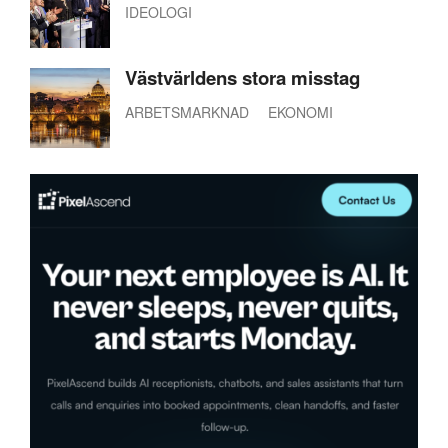
IDEOLOGI
Västvärldens stora misstag
ARBETSMARKNAD
EKONOMI