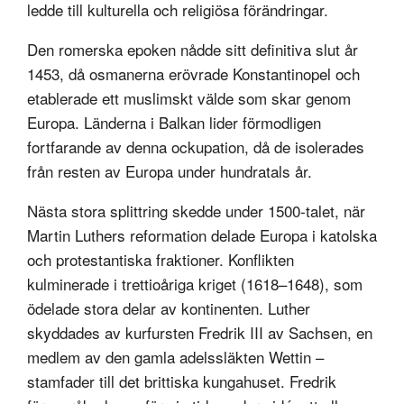
ledde till kulturella och religiösa förändringar.
Den romerska epoken nådde sitt definitiva slut år
1453, då osmanerna erövrade Konstantinopel och
etablerade ett muslimskt välde som skar genom
Europa. Länderna i Balkan lider förmodligen
fortfarande av denna ockupation, då de isolerades
från resten av Europa under hundratals år.
Nästa stora splittring skedde under 1500-talet, när
Martin Luthers reformation delade Europa i katolska
och protestantiska fraktioner. Konflikten
kulminerade i trettioåriga kriget (1618–1648), som
ödelade stora delar av kontinenten. Luther
skyddades av kurfursten Fredrik III av Sachsen, en
medlem av den gamla adelssläkten Wettin –
stamfader till det brittiska kungahuset. Fredrik