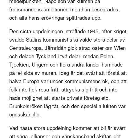
medelpunkten. Napoleon var kulmen på
fransmännens ambitioner, men han besegrades,
och alla hans erövringar splittrades upp.
Den sista uppdelningen inträffade 1945, efter kriget
svalde Stalins kommunistiska välde stora delar av
Centraleuropa. Järnridån gick strax öster om Wien
och delade Tyskland i två delar, medan Polen,
Tjeckien, Ungern och flera andra länder hamnade
på fel sida av muren. Idag är det svårt att förstå att
halva Europa var under kommunismens ok, och att
folk inte fick resa fritt, uttrycka sig fritt och inte
hade möjlighet att starta privata företag etc.
Brunkolsröken låg tät, och den speciella lukten var
omisskännlig.
Vad nästa stora uppdelning kommer att bli är svårt
att säga, allianser och vänskapsband skiftar, det