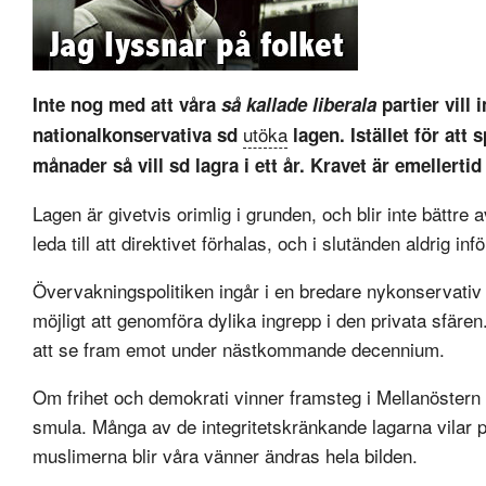
Inte nog med att våra
så kallade liberala
partier vill 
utöka
nationalkonservativa sd
lagen. Istället för at
månader så vill sd lagra i ett år. Kravet är emellertid
Lagen är givetvis orimlig i grunden, och blir inte bättre 
leda till att direktivet förhalas, och i slutänden aldrig infö
Övervakningspolitiken ingår i en bredare nykonservativ p
möjligt att genomföra dylika ingrepp i den privata sfären. 
att se fram emot under nästkommande decennium.
Om frihet och demokrati vinner framsteg i Mellanöstern 
smula. Många av de integritetskränkande lagarna vilar 
muslimerna blir våra vänner ändras hela bilden.