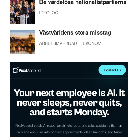
De värdelösa nationalistpartierna
IDEOLOGI
Västvärldens stora misstag
ARBETSMARKNAD
EKONOMI