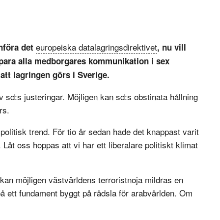
europeiska datalagringsdirektivet
införa det
, nu vill
t spara alla medborgares kommunikation i sex
 att lagringen görs i Sverige.
av sd:s justeringar. Möjligen kan sd:s obstinata hållning
rs.
olitisk trend. För tio år sedan hade det knappast varit
Låt oss hoppas att vi har ett liberalare politiskt klimat
kan möjligen västvärldens terroristnoja mildras en
på ett fundament byggt på rädsla för arabvärlden. Om