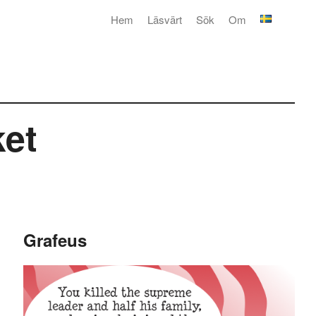
Hem
Läsvärt
Sök
Om
ket
Grafeus