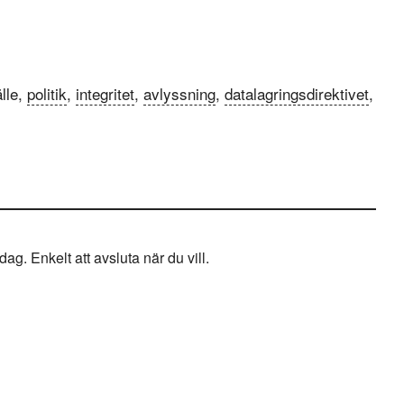
lle,
politik
,
integritet
,
avlyssning
,
datalagringsdirektivet
,
g. Enkelt att avsluta när du vill.