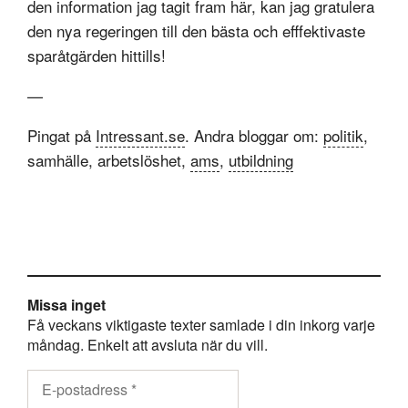
den information jag tagit fram här, kan jag gratulera
den nya regeringen till den bästa och efffektivaste
sparåtgärden hittills!
—
Pingat på
Intressant.se
. Andra bloggar om:
politik
,
samhälle, arbetslöshet,
ams
,
utbildning
Missa inget
Få veckans viktigaste texter samlade i din inkorg varje
måndag. Enkelt att avsluta när du vill.