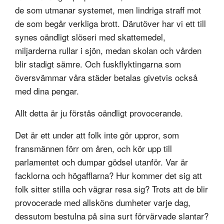
de som utmanar systemet, men lindriga straff mot
de som begår verkliga brott. Därutöver har vi ett till
synes oändligt slöseri med skattemedel,
miljarderna rullar i sjön, medan skolan och vården
blir stadigt sämre. Och fuskflyktingarna som
översvämmar våra städer betalas givetvis också
med dina pengar.
Allt detta är ju förstås oändligt provocerande.
Det är ett under att folk inte gör uppror, som
fransmännen förr om åren, och kör upp till
parlamentet och dumpar gödsel utanför. Var är
facklorna och högafflarna? Hur kommer det sig att
folk sitter stilla och vägrar resa sig? Trots att de blir
provocerade med allsköns dumheter varje dag,
dessutom bestulna på sina surt förvärvade slantar?