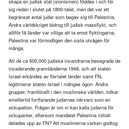
skapa en judisk stat (sionismen) föddes i och för
sig redan i slutet på 1800-talet, men det var ett
begränsat antal judar som begav sig till Palestina.
Andra världskriget bidrog till judisk massflykt, och
alltför få länder var villiga att ta emot flyktingarna.
Palestina var förmodligen den sista utvägen för
många.
Att de ca 600,000 judiska invandrarna besegrade de
invaderande grannländerna 1948, och att staten
Israel erkändes av flertalet länder samt FN,
legitimerar staten Israel i mångas ögon. Andra
grupper, framförallt i den muslimska världen, tolkar
emellertid fortfarande judarnas närvaro som en
ockupation. Frågan är om vi kan kalla judarna för
ockupanter, eftersom mandatet Palestina initialt
delades upp av FN? Att muslimerna varken godtog