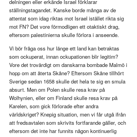
delningen eller erkände Israel förklarar
ställningstagandet. Kanske borde många av de
attentat som idag riktas mot Israel istället rikta sig
mot FN? Det vore förmodligen ett otaktiskt drag,
eftersom palestinierna skulle förlora i anseende.
Vi bör fråga oss hur länge ett land kan betraktas
som ockuperat, innan ockupationen blir legitim?
Vore det trovärdigt om danskarna bombade Malmö i
hopp om att återta Skåne? Eftersom Skåne tillhört
Sverige sedan 1658 skulle det hela te sig en smula
absurt. Men om Polen skulle resa krav på
Wolhynien, eller om Finland skulle resa krav på
Karelen, som gick förlorade efter andra
världskriget? Knepig situation, men vi får utgå ifrån
att fredsavtalen som skrivits fortfarande gäller, och
eftersom det inte har funnits någon kontinuerlig