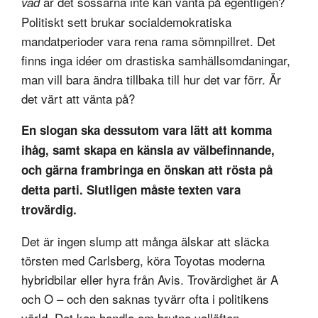
är det sossarna inte kan vänta på egentligen?
vad
Politiskt sett brukar socialdemokratiska
mandatperioder vara rena rama sömnpillret. Det
finns inga idéer om drastiska samhällsomdaningar,
man vill bara ändra tillbaka till hur det var förr. Är
det värt att vänta på?
En slogan ska dessutom vara lätt att komma
ihåg, samt skapa en känsla av välbefinnande,
och gärna frambringa en önskan att rösta på
detta parti. Slutligen måste texten vara
trovärdig.
Det är ingen slump att många älskar att släcka
törsten med Carlsberg, köra Toyotas moderna
hybridbilar eller hyra från Avis. Trovärdighet är A
och O – och den saknas tyvärr ofta i politikens
värld. Det kan handla om brutna vallöften,