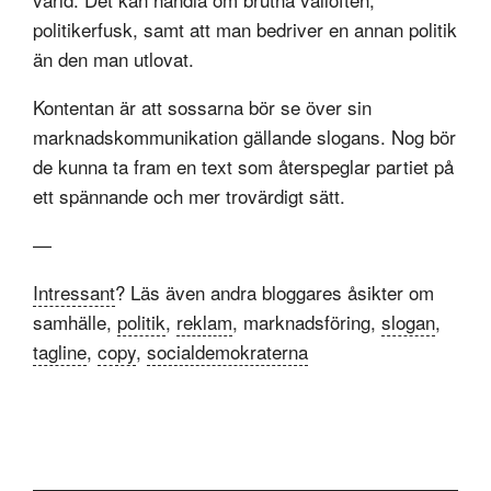
politikerfusk, samt att man bedriver en annan politik
än den man utlovat.
Kontentan är att sossarna bör se över sin
marknadskommunikation gällande slogans. Nog bör
de kunna ta fram en text som återspeglar partiet på
ett spännande och mer trovärdigt sätt.
—
Intressant
? Läs även andra bloggares åsikter om
samhälle,
politik
,
reklam
, marknadsföring,
slogan
,
tagline
,
copy
,
socialdemokraterna