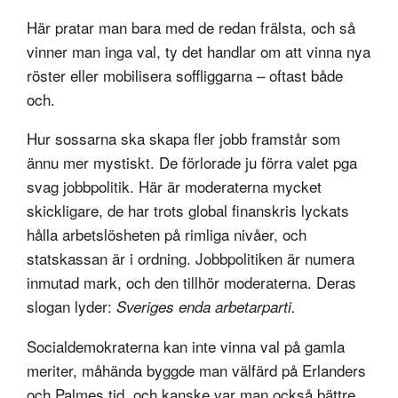
Här pratar man bara med de redan frälsta, och så
vinner man inga val, ty det handlar om att vinna nya
röster eller mobilisera soffliggarna – oftast både
och.
Hur sossarna ska skapa fler jobb framstår som
ännu mer mystiskt. De förlorade ju förra valet pga
svag jobbpolitik. Här är moderaterna mycket
skickligare, de har trots global finanskris lyckats
hålla arbetslösheten på rimliga nivåer, och
statskassan är i ordning. Jobbpolitiken är numera
inmutad mark, och den tillhör moderaterna. Deras
slogan lyder:
Sveriges enda arbetarparti.
Socialdemokraterna kan inte vinna val på gamla
meriter, måhända byggde man välfärd på Erlanders
och Palmes tid, och kanske var man också bättre