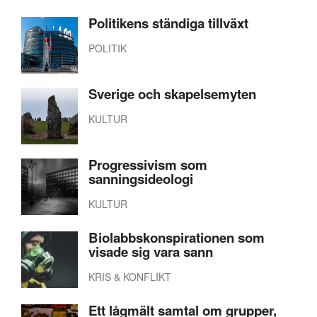
Politikens ständiga tillväxt
POLITIK
Sverige och skapelsemyten
KULTUR
Progressivism som
sanningsideologi
KULTUR
Biolabbskonspirationen som
visade sig vara sann
KRIS & KONFLIKT
Ett lågmält samtal om grupper,