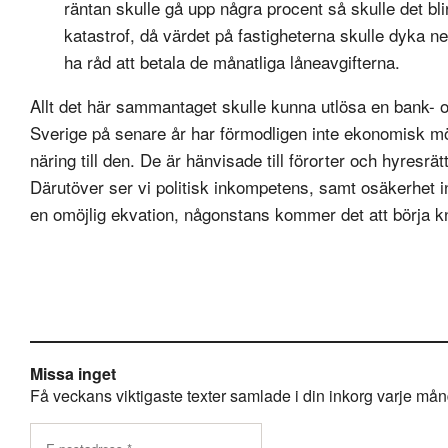
räntan skulle gå upp några procent så skulle det bl
katastrof, då värdet på fastigheterna skulle dyka 
ha råd att betala de månatliga låneavgifterna.
Allt det här sammantaget skulle kunna utlösa en bank- oc
Sverige på senare år har förmodligen inte ekonomisk möj
näring till den. De är hänvisade till förorter och hyresrä
Därutöver ser vi politisk inkompetens, samt osäkerhet infö
en omöjlig ekvation, någonstans kommer det att börja kn
Missa inget
Få veckans viktigaste texter samlade i din inkorg varje månda