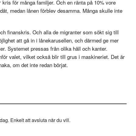
ir kris för många familjer. Och en ränta på 10% vore
nedåt, medan lånen förblev desamma. Många skulle inte
h finanskris. Och alla de migranter som sökt sig till
lighet att gå in i lånekarusellen, och därmed ge mer
tter. Systemet pressas från olika håll och kanter.
r valet, vilket också blir till grus i maskineriet. Det är
aka, om det inte redan börjat.
g. Enkelt att avsluta när du vill.