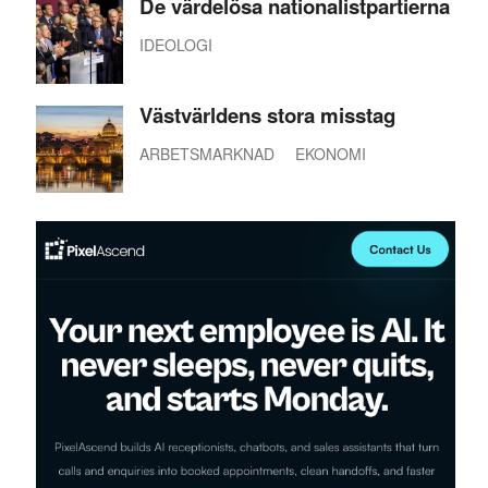
De värdelösa nationalistpartierna
IDEOLOGI
Västvärldens stora misstag
ARBETSMARKNAD
EKONOMI