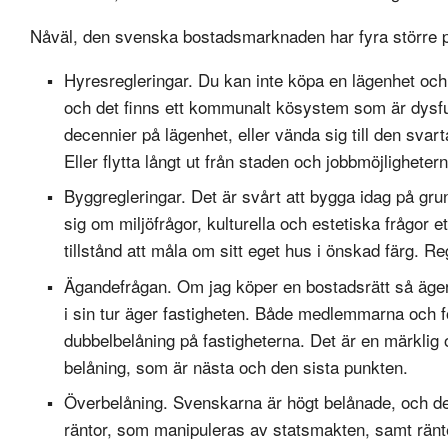
Nåväl, den svenska bostadsmarknaden har fyra större p
Hyresregleringar. Du kan inte köpa en lägenhet och
och det finns ett kommunalt kösystem som är dysfun
decennier på lägenhet, eller vända sig till den svar
Eller flytta långt ut från staden och jobbmöjlighetern
Byggregleringar. Det är svårt att bygga idag på grun
sig om miljöfrågor, kulturella och estetiska frågor 
tillstånd att måla om sitt eget hus i önskad färg. R
Ägandefrågan. Om jag köper en bostadsrätt så äger
i sin tur äger fastigheten. Både medlemmarna och fö
dubbelbelåning på fastigheterna. Det är en märklig o
belåning, som är nästa och den sista punkten.
Överbelåning. Svenskarna är högt belånade, och det
räntor, som manipuleras av statsmakten, samt ränteav