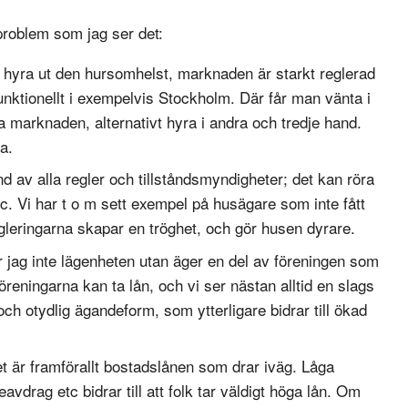
roblem som jag ser det:
 hyra ut den hursomhelst, marknaden är starkt reglerad
ktionellt i exempelvis Stockholm. Där får man vänta i
ta marknaden, alternativt hyra i andra och tredje hand.
a.
d av alla regler och tillståndsmyndigheter; det kan röra
etc. Vi har t o m sett exempel på husägare som inte fått
egleringarna skapar en tröghet, och gör husen dyrare.
 jag inte lägenheten utan äger en del av föreningen som
reningarna kan ta lån, och vi ser nästan alltid en slags
ch otydlig ägandeform, som ytterligare bidrar till ökad
 är framförallt bostadslånen som drar iväg. Låga
drag etc bidrar till att folk tar väldigt höga lån. Om