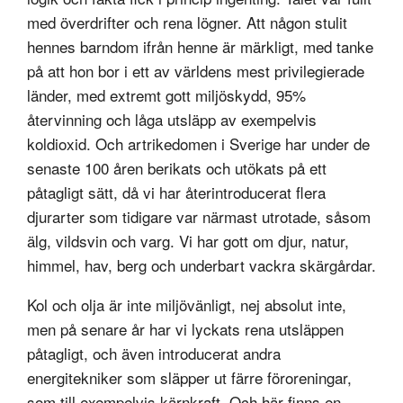
med överdrifter och rena lögner. Att någon stulit
hennes barndom ifrån henne är märkligt, med tanke
på att hon bor i ett av världens mest privilegierade
länder, med extremt gott miljöskydd, 95%
återvinning och låga utsläpp av exempelvis
koldioxid. Och artrikedomen i Sverige har under de
senaste 100 åren berikats och utökats på ett
påtagligt sätt, då vi har återintroducerat flera
djurarter som tidigare var närmast utrotade, såsom
älg, vildsvin och varg. Vi har gott om djur, natur,
himmel, hav, berg och underbart vackra skärgårdar.
Kol och olja är inte miljövänligt, nej absolut inte,
men på senare år har vi lyckats rena utsläppen
påtagligt, och även introducerat andra
energitekniker som släpper ut färre föroreningar,
som till exempelvis kärnkraft. Och här finns en