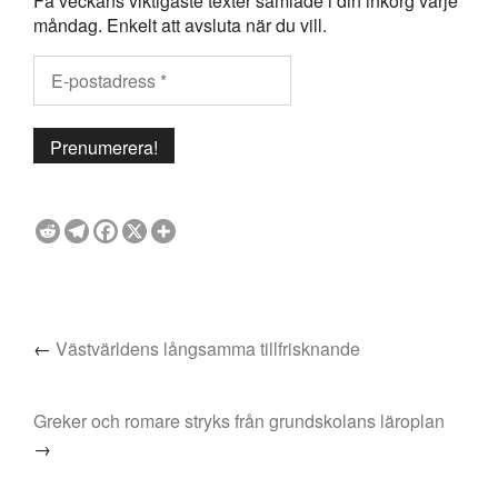
Få veckans viktigaste texter samlade i din inkorg varje
måndag. Enkelt att avsluta när du vill.
←
Västvärldens långsamma tillfrisknande
Greker och romare stryks från grundskolans läroplan
→