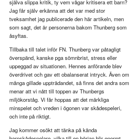
själva slippa kritik, ty vem vågar kritisera ett barn?
Jag får själv erkänna att det var med stor
tveksamhet jag publicerade den här artikeln, men
som sagt, det är personerna bakom Thunberg som
åsyftas.
Tillbaka till talet inför FN. Thunberg var påtagligt
överspänd, kanske pga sömnbrist, stress eller
uppeggad av situationen. Hennes anförande blev
överdrivet och gav ett obalanserat intryck. Även om
många gillade uppträdandet, så finns det andra som
menar att vi nått till toppen av Thunbergs
miljökorståg. Vi får hoppas att det märkliga
minspelet och vreden i ögonen var skådespeleri,
och inte på riktigt.
Jag kommer osökt att tänka på kända
barnskådespelare, vilka till en början blir enormt