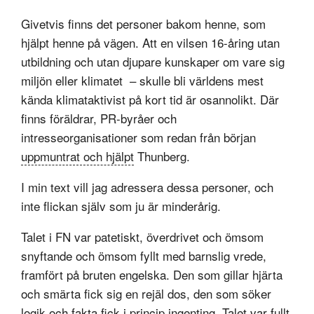
Givetvis finns det personer bakom henne, som
hjälpt henne på vägen. Att en vilsen 16-åring utan
utbildning och utan djupare kunskaper om vare sig
miljön eller klimatet – skulle bli världens mest
kända klimataktivist på kort tid är osannolikt. Där
finns föräldrar, PR-byråer och
intresseorganisationer som redan från början
uppmuntrat och hjälpt
Thunberg.
I min text vill jag adressera dessa personer, och
inte flickan själv som ju är minderårig.
Talet i FN var patetiskt, överdrivet och ömsom
snyftande och ömsom fyllt med barnslig vrede,
framfört på bruten engelska. Den som gillar hjärta
och smärta fick sig en rejäl dos, den som söker
logik och fakta fick i princip ingenting. Talet var fullt