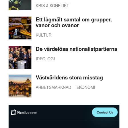
KRIS & KONFLIKT
Ett lågmält samtal om grupper,
vanor och ovanor
KULTUR
De värdelösa nationalistpartierna
IDEOLOGI
Västvärldens stora misstag
ARBETSMARKNAD
EKONOMI