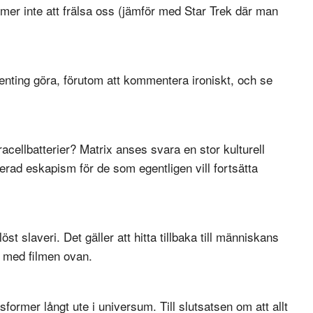
er inte att frälsa oss (jämför med Star Trek där man
ngenting göra, förutom att kommentera ironiskt, och se
racellbatterier? Matrix anses svara en stor kulturell
terad eskapism för de som egentligen vill fortsätta
st slaveri. Det gäller att hitta tillbaka till människans
r med filmen ovan.
vsformer långt ute i universum. Till slutsatsen om att allt