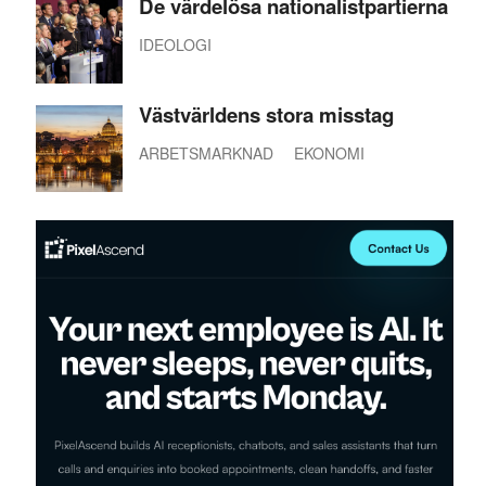
De värdelösa nationalistpartierna
IDEOLOGI
Västvärldens stora misstag
ARBETSMARKNAD
EKONOMI