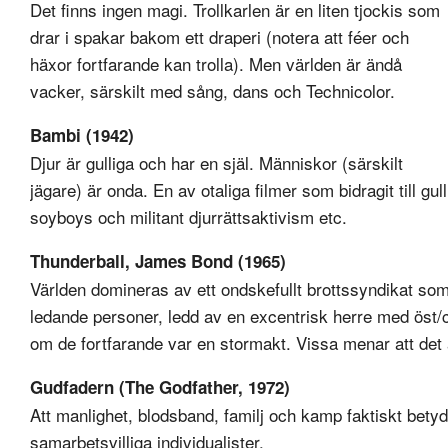
Det finns ingen magi. Trollkarlen är en liten tjockis som
drar i spakar bakom ett draperi (notera att féer och
häxor fortfarande kan trolla). Men världen är ändå
vacker, särskilt med sång, dans och Technicolor.
Bambi (1942)
Djur är gulliga och har en själ. Människor (särskilt
jägare) är onda. En av otaliga filmer som bidragit till g
soyboys och militant djurrättsaktivism etc.
Thunderball, James Bond (1965)
Världen domineras av ett ondskefullt brottssyndikat som i
ledande personer, ledd av en excentrisk herre med öst/
om de fortfarande var en stormakt. Vissa menar att det är
Gudfadern (The Godfather, 1972)
Att manlighet, blodsband, familj och kamp faktiskt betyde
samarbetsvilliga individualister.