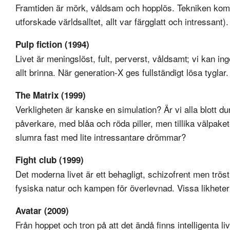
Framtiden är mörk, våldsam och hopplös. Tekniken komm
utforskade världsalltet, allt var färgglatt och intressant).
Pulp fiction (1994)
Livet är meningslöst, fult, perverst, våldsamt; vi kan i
allt brinna. När generation-X ges fullständigt lösa tyglar.
The Matrix (1999)
Verkligheten är kanske en simulation? Är vi alla blott du
påverkare, med blåa och röda piller, men tillika välpake
slumra fast med lite intressantare drömmar?
Fight club (1999)
Det moderna livet är ett behagligt, schizofrent men tröstlö
fysiska natur och kampen för överlevnad. Vissa likhete
Avatar (2009)
Från hoppet och tron på att det ändå finns intelligenta li