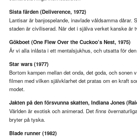
Sista färden (Deliverence, 1972)
Lantisar är banjospelande, inavlade våldsamma dårar. S
staden är civiliserad. När det i själva verket kanske är
Gökboet (One Flew Over the Cuckoo’s Nest, 1975)
Är vi alla inlåsta i ett mentalsjukhus, och utsatta för d
Star wars (1977)
Bortom kampen mellan det onda, det goda, och sonen vars
filmen med vilken självklarhet det pratas om en kraft s
modet.
Jakten på den försvunna skatten, Indiana Jones (Raid
Världen är exotisk och animerad. Det
övernaturliga
finns
bryter på tyska.
Blade runner (1982)