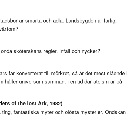
tadsbor är smarta och ädla. Landsbygden är farlig,
 tvärtom?
en onda sköterskans regler, infall och nycker?
 far konverterat till mörkret, så är det mest slående i
om håller universum samman, i en tid där ateism är på
ers of the lost Ark, 1982)
 ting, fantastiska myter och olösta mysterier. Ondskan