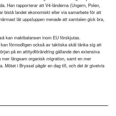
da. Han rapporterar att V4-länderna (Ungern, Polen,
r bistå landet ekonomiskt eller via samarbete för att
närmast lät uppsluppen menade att samtalen gick bra,
e så kan maktbalansen inom EU förskjutas.
kan förmodligen också av taktiska skäl tänka sig att
början på en attitydförändring gällande den extensiva
l en mer långsam organisk migration, samt en mer
. Mötet i Bryssel pågår en dag till, och det är givetvis