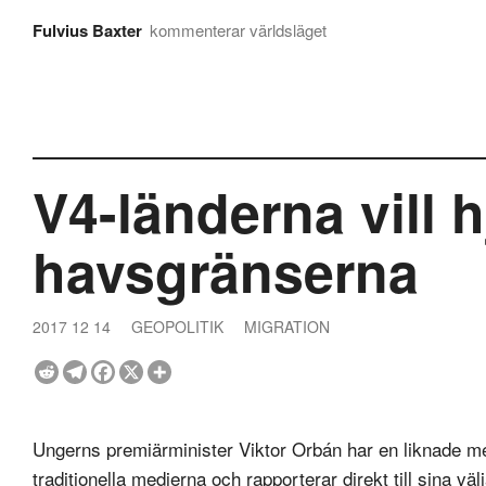
Fulvius Baxter
kommenterar världsläget
V4-länderna vill h
havsgränserna
2017 12 14
GEOPOLITIK
MIGRATION
Ungerns premiärminister Viktor Orbán har en liknade m
traditionella medierna och rapporterar direkt till sina vä