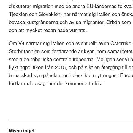
diskuterar migration med de andra EU-ländernas folkval
Tjeckien och Slovakien) har närmat sig Italien och önska
bevaka kustgränserna och avisa migranter. Orbán som 
och att mycket redan hade vunnits.
Om V4 närmar sig Italien och eventuellt även Österrik
Storbritannien som fortfarande är kvar inom samarbetet 
stödja de rebelliska centraleuropéerna. Möjligen ser vi 
flyktingpolitiken från 2015, och på sikt en återgång til
behärskad syn på islam och dess kulturyttringar i Europa
fortfarande osagt hur det kommer att sluta.
Missa inget