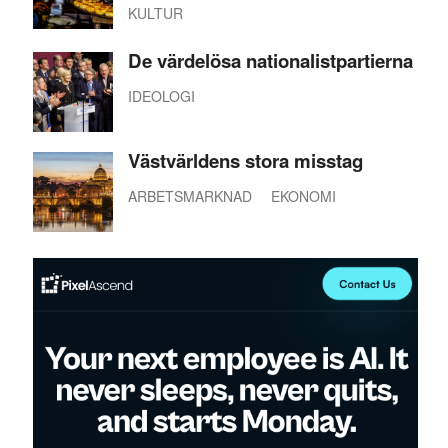
KULTUR
De värdelösa nationalistpartierna
IDEOLOGI
Västvärldens stora misstag
ARBETSMARKNAD
EKONOMI