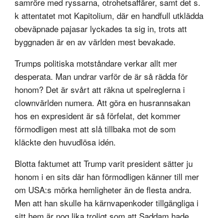
samröre med ryssarna, otrohetsaffärer, samt det s.
k attentatet mot Kapitolium, där en handfull utklädda
obeväpnade pajasar lyckades ta sig in, trots att
byggnaden är en av världen mest bevakade.
Trumps politiska motståndare verkar allt mer
desperata. Man undrar varför de är så rädda för
honom? Det är svårt att räkna ut spelreglerna i
clownvärlden numera. Att göra en husrannsakan
hos en expresident är så förfelat, det kommer
förmodligen mest att slå tillbaka mot de som
kläckte den huvudlösa idén.
Blotta faktumet att Trump varit president sätter ju
honom i en sits där han förmodligen känner till mer
om USA:s mörka hemligheter än de flesta andra.
Men att han skulle ha kärnvapenkoder tillgängliga i
sitt hem är nog lika troligt som att Saddam hade