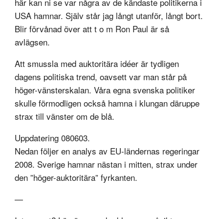
här kan ni se var några av de kändaste politikerna i
USA hamnar. Själv står jag långt utanför, långt bort.
Blir förvånad över att t o m Ron Paul är så
avlägsen.
Att smussla med auktoritära idéer är tydligen
dagens politiska trend, oavsett var man står på
höger-vänsterskalan. Våra egna svenska politiker
skulle förmodligen också hamna i klungan däruppe
strax till vänster om de blå.
Uppdatering 080603.
Nedan följer en analys av EU-ländernas regeringar
2008. Sverige hamnar nästan i mitten, strax under
den ”höger-auktoritära” fyrkanten.
—