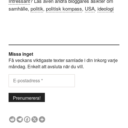
Intressant
? Läs även andra bloggares åsikter om
samhälle,
politik
,
politisk kompass
,
USA
,
ideologi
Missa inget
Få veckans viktigaste texter samlade i din inkorg varje
måndag. Enkelt att avsluta när du vill.