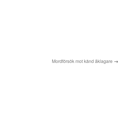
Mordförsök mot känd åklagare
→