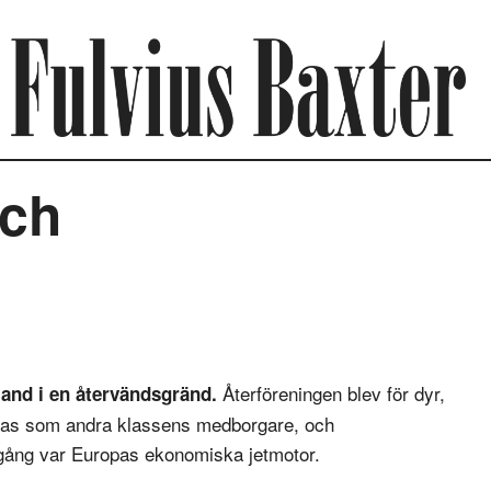
sch
Återföreningen blev för dyr,
land i en återvändsgränd.
dlas som andra klassens medborgare, och
n gång var Europas ekonomiska jetmotor.