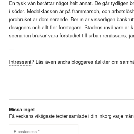
En tysk vän berättar något helt annat. De går tydligen b
i söder. Medelklassen är på frammarsch, och arbetslösh
jordbruket är dominerande. Berlin är visserligen bankrutt
designers och allt fler företagare. Stadens invånare är kr
scenarion brukar vara förstadiet till urban renässans; j
—
Intressant
? Läs även andra bloggares åsikter om samhäl
Missa inget
Få veckans viktigaste texter samlade i din inkorg varje månda