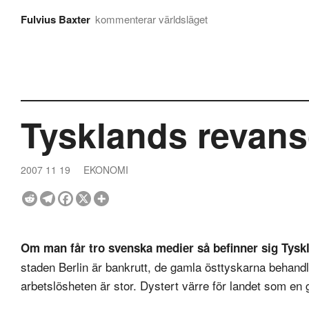
Fulvius Baxter
kommenterar världsläget
Tysklands revan
2007 11 19
EKONOMI
Om man får tro svenska medier så befinner sig Tysk
staden Berlin är bankrutt, de gamla östtyskarna behan
arbetslösheten är stor. Dystert värre för landet som e