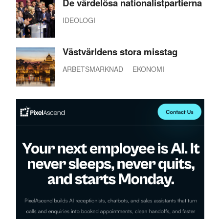
De värdelösa nationalistpartierna
IDEOLOGI
Västvärldens stora misstag
ARBETSMARKNAD
EKONOMI