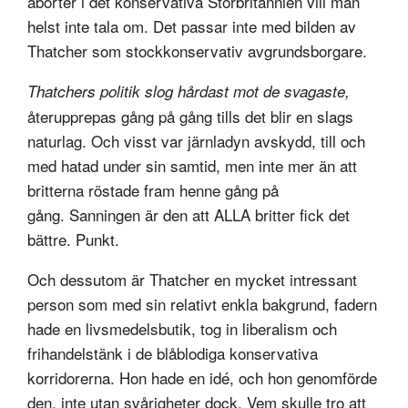
aborter i det konservativa Storbritannien vill man
helst inte tala om. Det passar inte med bilden av
Thatcher som stockkonservativ avgrundsborgare.
Thatchers politik slog hårdast mot de svagaste,
återupprepas gång på gång tills det blir en slags
naturlag. Och visst var järnladyn avskydd, till och
med hatad under sin samtid, men inte mer än att
britterna röstade fram henne gång på
gång. Sanningen är den att ALLA britter fick det
bättre. Punkt.
Och dessutom är Thatcher en mycket intressant
person som med sin relativt enkla bakgrund, fadern
hade en livsmedelsbutik, tog in liberalism och
frihandelstänk i de blåblodiga konservativa
korridorerna. Hon hade en idé, och hon genomförde
den, inte utan svårigheter dock. Vem skulle tro att