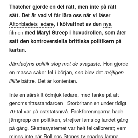
Thatcher gjorde en del rätt, men inte på rätt
sätt. Det är vad vi får lära oss när vi läser
Aftonbladets ledare
nya
, i kölvattnet av den
filmen
med Maryl Streep i huvudrollen, som åter
satt den kontroversiella brittiska politikern på
kartan.
Hon gjorde
Järnladyns politik slog mot de svagaste.
en massa saker fel i början,
blev det
sen
möjligen
bättre. Det är kontentan.
liiiite
Inte en särskilt ödmjuk ledare, med tanke på att
genomsnittsstandarden i Storbritannien under tidigt
70-tal var på öststatsnivå. Fackföreningarna hade
järngrepp om politiken, strejker lamslog landet gång
på gång. Skattesystemet var helt felkalibrerat; vem
minns inte när Rollings Stones tvingades lämna