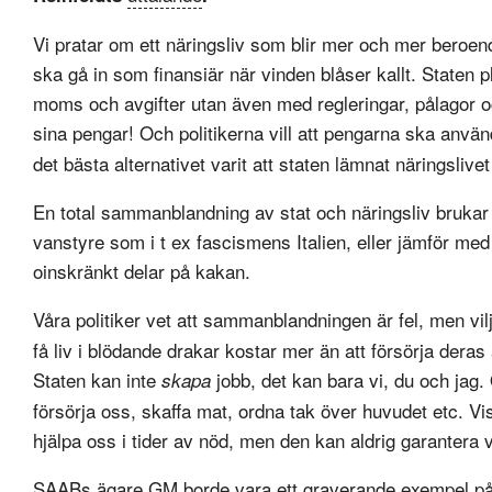
Vi pratar om ett näringsliv som blir mer och mer beroen
ska gå in som finansiär när vinden blåser kallt. Staten p
moms och avgifter utan även med regleringar, pålagor oc
sina pengar! Och politikerna vill att pengarna ska använ
det bästa alternativet varit att staten lämnat näringslivet
En total sammanblandning av stat och näringsliv brukar a
vanstyre som i t ex fascismens Italien, eller jämför med
oinskränkt delar på kakan.
Våra politiker vet att sammanblandningen är fel, men vil
få liv i blödande drakar kostar mer än att försörja dera
Staten kan inte
jobb, det kan bara vi, du och jag.
skapa
försörja oss, skaffa mat, ordna tak över huvudet etc. Vi
hjälpa oss i tider av nöd, men den kan aldrig garantera 
SAABs ägare GM borde vara ett graverande exempel på e