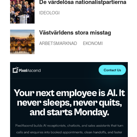
De värdelösa nationalistpartierna
IDEOLOGI
Västvärldens stora misstag
ARBETSMARKNAD
EKONOMI