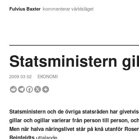
Fulvius Baxter
kommenterar världsläget
Statsministern gi
2009 03 02
EKONOMI
Statsministern och de övriga statsråden har givetvis a
gillar och ogillar varierar från person till person, o
Men när halva näringslivet står på knä utanför Rosen
uttalande
Reinfeldts
.