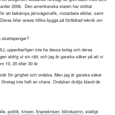
iljarder 2006. Den amerikanska staten har stöttat
för att bekämpa järnvägstrafik, motarbeta elbilar, samt
Deras bilar anses tillika bygga på föråldrad teknik om
ra skattepengar?
ILL uppenbarligen inte ha dessa bolag och deras
gen aldrig ut sin rätt; och jag är ganska säker på att vi
m 10, 20 eller 30 år.
tår för girighet och ondska. Men jag är ganska säker
 företag inte haft en chans. Ondskan dväljs bland de
lle,
politik
,
krisen
,
finanskrisen
,
bilindustrin
, statligt