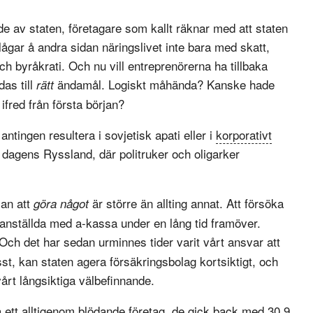
de av staten, företagare som kallt räknar med att staten
lågar å andra sidan näringslivet inte bara med skatt,
h byråkrati. Och nu vill entreprenörerna ha tillbaka
das till
ändamål. Logiskt måhända? Kanske hade
rätt
 ifred från första början?
ntingen resultera i sovjetisk apati eller i
korporativt
 dagens Ryssland, där politruker och oligarker
jan att
är större än allting annat. Att försöka
göra något
s anställda med a-kassa under en lång tid framöver.
 Och det har sedan urminnes tider varit vårt ansvar att
sst, kan staten agera försäkringsbolag kortsiktigt, och
vårt långsiktiga välbefinnande.
tt alltigenom blödande företag, de gick back med 30,9