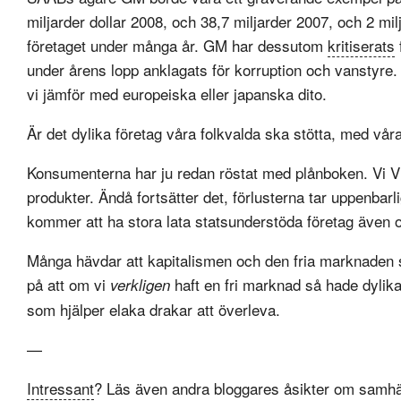
miljarder dollar 2008, och 38,7 miljarder 2007, och 2 m
företaget under många år. GM har dessutom
kritiserats
under årens lopp anklagats för korruption och vanstyre. 
vi jämför med europeiska eller japanska dito.
Är det dylika företag våra folkvalda ska stötta, med vå
Konsumenterna har ju redan röstat med plånboken. Vi V
produkter. Ändå fortsätter det, förlusterna tar uppenbarli
kommer att ha stora lata statsunderstöda företag även o
Många hävdar att kapitalismen och den fria marknaden s
på att om vi
haft en fri marknad så hade dylika
verkligen
som hjälper elaka drakar att överleva.
—
Intressant
? Läs även andra bloggares åsikter om samhä