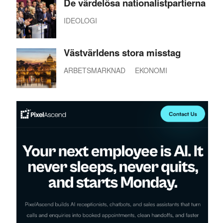
De värdelösa nationalistpartierna
IDEOLOGI
Västvärldens stora misstag
ARBETSMARKNAD
EKONOMI