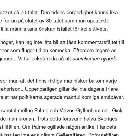
mezzot på 70-talet. Den tidens borgerlighet känns lika
 förrän på slutet av 80-talet som man upptäckte
illa människans önskan istället för kollektivets.
ger, kan jag inte låta bli att läsa kommentarsfältet till
pannor som flugor till en komocka. Eftersom Ingerö är
ument. Vi får också reda på att
socialismen byggde
ser man att det finns riktiga människor bakom varje
ehorisont. Uppenbarligen gillar de inte dagens friare
-talet när politikerna agerade maktfullkomliga småpåvar.
lla samtal mellan Palme och Volvos Gyllenhammar. Gick
ade man kronan. Trots detta försvann halva Sveriges
illfällen. Om Palme ogillade någon artikel i landets
då har jag inte ens nämnt
Geijeraffären
,
Boforsaffären