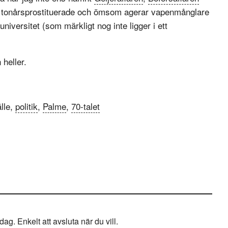
far tonårsprostituerade och ömsom agerar vapenmånglare
niversitet (som märkligt nog inte ligger i ett
 heller.
lle,
politik
,
Palme
,
70-talet
g. Enkelt att avsluta när du vill.