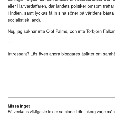
eller
Harvardaffären
, där landets politiker ömsom träf
i Indien, samt lyckas få in sina söner på världens bästa u
socialistisk land).
Nej, jag saknar inte Olof Palme, och inte Torbjörn Fälldin
—
Intressant
? Läs även andra bloggares åsikter om samhä
Missa inget
Få veckans viktigaste texter samlade i din inkorg varje månda