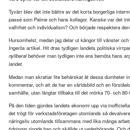
Tyvärr blev det inte bättre av det korta borgerliga inter
passé som Palme och hans kollegor. Kanske var det inte
valfrihet och individualism? Och började respektera den l
Hursomhelst, medan jag delar ut kängor till vänster och hö
Ingerös artikel. Hit dras tydligen landets politiska virr
behöver man tydligen inte ens bemöta hans arg
nyliberal
landet.
Medan man skrattar lite behärskat åt dessa dumheter in
kommentar, och att de har en världsbild och en förståels
samhälle, utan längtar tillbaka till det mörka 70- och 80
På den tiden gjordes landets ekonomi upp via inofficie
det trögt för verkstadsföretagen utomlands så devalver
näringsliv utomlands tillsammans med lika många arbetst
tidningar ringde han och skällde ut vederbörande. Och 