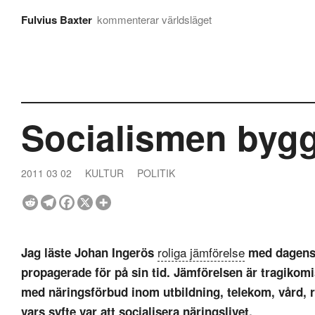
Fulvius Baxter
kommenterar världsläget
Socialismen byg
2011 03 02
KULTUR
POLITIK
roliga jämförelse
Jag läste Johan Ingerös
med dagens 
propagerade för på sin tid. Jämförelsen är tragikomis
med näringsförbud inom utbildning, telekom, vård, 
vars syfte var att socialisera näringslivet
.