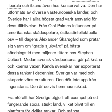
liberala
och ibland även hos konservativa. Den har
utformats av diverse västeuropeiska länder, och
Sverige har i allra högsta grad varit ansvarig för
dess tillblivelse. Från Olof Palmes influenser på
amerikanska skådespelare, östkustintellektuella
osv – till dagens Alexander Skarsgård som pratar
sig varm om “gratis sjukvård” på bästa
sändningstid med miljoner tittare hos Stephen
Colbert. Medan svensk vårdpersonal går på knäna
och köerna växer. Kända svenskar har exporterat
dessa tankar i decennier. Sverige var med och
skapade vänsterkulturen. Den dök inte upp från
ingenstans. Den är delvis hemmasnickrad.
Framförallt har Sverige utgjort ett exempel på ett
fungerande socialistiskt land, vilket blivit till en
plattform för dylika tankar. Och många