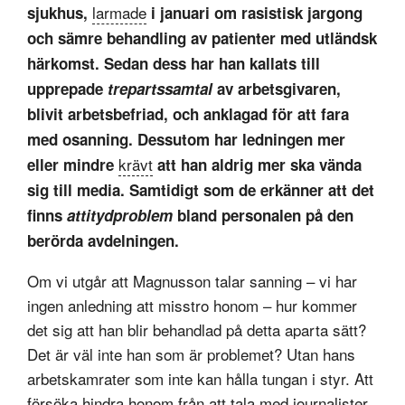
larmade
sjukhus,
i januari om rasistisk jargong
och sämre behandling av patienter med utländsk
härkomst. Sedan dess har han kallats till
upprepade
trepartssamtal
av arbetsgivaren,
blivit arbetsbefriad, och anklagad för att fara
med osanning. Dessutom har ledningen mer
krävt
eller mindre
att han aldrig mer ska vända
sig till media. Samtidigt som de erkänner att det
finns
attitydproblem
bland personalen på den
berörda avdelningen.
Om vi utgår att Magnusson talar sanning – vi har
ingen anledning att misstro honom – hur kommer
det sig att han blir behandlad på detta aparta sätt?
Det är väl inte han som är problemet? Utan hans
arbetskamrater som inte kan hålla tungan i styr. Att
försöka hindra honom från att tala med journalister