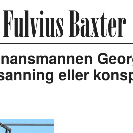
finansmannen Geor
anning eller konsp