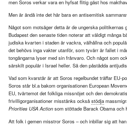
men Soros verkar vara en hyfsat flitig gäst hos makthav
Men är ändå inte det här bara en antisemitisk sammansv
Något som motsäger detta är de ungerska politikernas g
Budapest den senaste tiden noterar att väldigt många bä
judiska kvarten i staden är vackra, välhållna och popul
det behövs inga vakter utanför, som tyvärr är fallet i 
tongångarna lyser med sin frånvaro. Och något som också
särskilt populär i Israel heller. Så den påstådda antijud
Vad som kvarstår är att Soros regelbundet träffar EU-pol
Soros står bl.a bakom organisationen European Movemen
EU, tvärtemot det folkliga missnöjet och den demokrati
frivilligorganisationer misstänks också
stödja
massmigrat
som stöttade Barack Obama och Hi
Priorities USA Action
Att folk i gemen misstror Soros – och inbillar sig att han