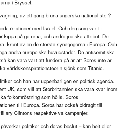
arna i Bryssel.
ärjning, av ett gäng bruna ungerska nationalister?
oda relationer med Israel. Och den som varit i
r kippa på gatorna, och andra judiska attribut. De
ära, krönt av en de största synagogorna i Europa. Och
många andra europeiska huvudstäder. De antisemitiska
 kan vara värt att fundera på är att Soros inte är
iska världskonspirationsteorin sjönk som Titanic.
itiker och han har uppenbarligen en politisk agenda.
t UK, som vill att Storbritannien ska vara kvar inom
ska folkomröstning som hölls. Soros
ionen till Europa. Soros har också bidragit till
llary Clintons respektive valkampanjer.
 påverkar politiker och deras beslut – kan helt eller