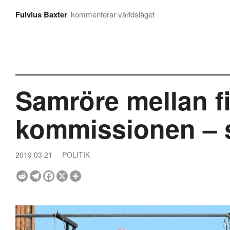
Fulvius Baxter
kommenterar världsläget
Samröre mellan 
kommissionen – s
2019 03 21
POLITIK