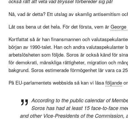
också rätt att veta vad Bryssel förbereder sig på!
Nå, vad är detta? Ett utslag av skamlig antisemitism o
Låt oss bena ut det hela. För det första, vem är
George 
Kortfattat så är han finansmannen och valutaspekulante
början av 1990-talet. Han och andra valutaspekulanter b
arbetslösheten som följde. Soros är också känd för sin
för demokrati, mänskliga rättigheter, migration och mån
bakgrund. Soros estimerade förmögenhet lär vara ca 25 m
På EU-parlamentets webbsida så kan vi läsa
följande
om
According to the public calendar of Membe
Soros has had at least 15 face-to-face mee
and other Vice-Presidents of the Commission, 