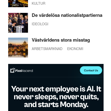
KULTUR
De värdelösa nationalistpartierna
IDEOLOGI
Västvärldens stora misstag
ARBETSMARKNAD
EKONOMI