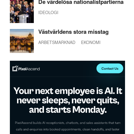
De värdelösa nationalistpartierna
IDEOLOGI
Västvärldens stora misstag
ARBETSMARKNAD
EKONOMI