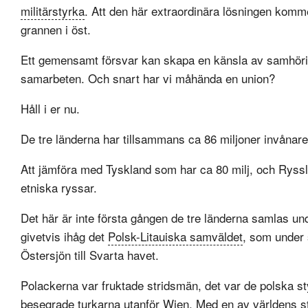
militärstyrka
. Att den här extraordinära lösningen komm
grannen i öst.
Ett gemensamt försvar kan skapa en känsla av samhörighet
samarbeten. Och snart har vi måhända en union?
Håll i er nu.
De tre länderna har tillsammans ca 86 miljoner invånare
Att jämföra med Tyskland som har ca 80 milj, och Ryss
etniska ryssar.
Det här är inte första gången de tre länderna samlas u
givetvis ihåg det
Polsk-Litauiska samväldet
, som under 
Östersjön till Svarta havet.
Polackerna var fruktade stridsmän, det var de polska 
besegrade turkarna utanför
Wien
. Med en av världens s