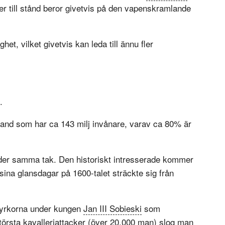
er till stånd beror givetvis på den vapenskramlande
, vilket givetvis kan leda till ännu fler
.
land som har ca 143 milj invånare, varav ca 80% är
nder samma tak. Den historiskt intresserade kommer
sina glansdagar på 1600-talet sträckte sig från
styrkorna under kungen
Jan III Sobieski
som
törsta kavalleriattacker (över 20,000 man) slog man