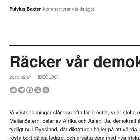
Fulvius Baxter
kommenterar världsläget
Räcker vår demokr
2015 02 04
IDEOLOGI
Vi västerlänningar slår oss ofta för bröstet, vi är stolta
Mellanöstern, delar av Afrika och Asien. Ja, demokrati ä
tydligt nu i Ryssland, där diktaturen håller på att vända 
rösta bort dåliga ledare, och ersätta dem med nya friska