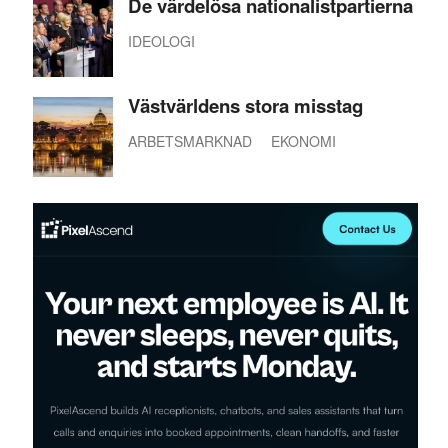
De värdelösa nationalistpartierna
IDEOLOGI
Västvärldens stora misstag
ARBETSMARKNAD
EKONOMI