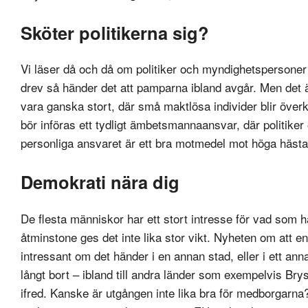
Sköter politikerna sig?
Vi läser då och då om politiker och myndighetspersoner
drev så händer det att pamparna ibland avgår. Men det är 
vara ganska stort, där små maktlösa individer blir över
bör införas ett tydligt ämbetsmannaansvar, där politiker 
personliga ansvaret är ett bra motmedel mot höga häst
Demokrati nära dig
De flesta människor har ett stort intresse för vad som h
åtminstone ges det inte lika stor vikt. Nyheten om att en 
intressant om det händer i en annan stad, eller i ett an
långt bort – ibland till andra länder som exempelvis Brysse
ifred. Kanske är utgången inte lika bra för medborgarna