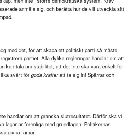
lskap, men inte i större demokratiska system. Kräv
sserade anmäla sig, och berätta hur de vill utveckla sitt
ämpad.
og med det, för att skapa ett politiskt parti så måste
egistrera partiet. Alla dylika regleringar handlar om att
n kan tala om stabilitet, att det inte ska vara enkelt för
 lika svårt för
att ta sig in! Spärrar och
goda krafter
ete handlar om att granska slutresultatet. Därför ska vi
nya lagar är förenliga med grundlagen. Politikernas
ssa givna ramar.