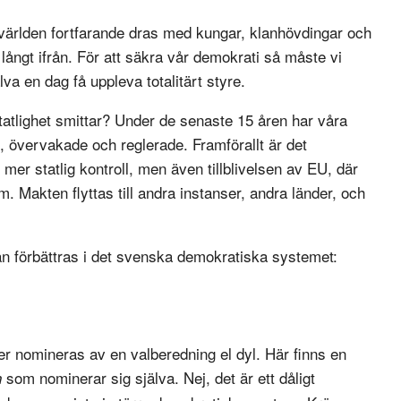
v världen fortfarande dras med kungar, klanhövdingar och
, långt ifrån. För att säkra vår demokrati så måste vi
lva en dag få uppleva totalitärt styre.
tatlighet smittar? Under de senaste 15 åren har våra
e, övervakade och reglerade. Framförallt är det
mer statlig kontroll, men även tillblivelsen av EU, där
m. Makten flyttas till andra instanser, andra länder, och
n förbättras i det svenska demokratiska systemet:
ler nomineras av en valberedning el dyl. Här finns en
som nominerar sig själva. Nej, det är ett dåligt
n