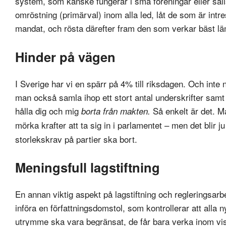
system, som kanske fungerar i små föreningar eller säl
omröstning (primärval) inom alla led, låt de som är intre
mandat, och rösta därefter fram den som verkar bäst l
Hinder på vägen
I Sverige har vi en spärr på 4% till riksdagen. Och inte n
man också samla ihop ett stort antal underskrifter samt r
hålla dig och mig
Så enkelt är det. Ma
borta från makten.
mörka krafter att ta sig in i parlamentet – men det blir ju
storlekskrav på partier ska bort.
Meningsfull lagstiftning
En annan viktig aspekt på lagstiftning och regleringsarb
införa en författningsdomstol, som kontrollerar att alla 
utrymme ska vara begränsat, de får bara verka inom vi