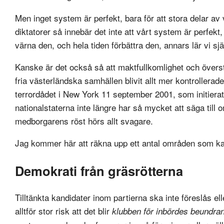
Men inget system är perfekt, bara för att stora delar a
diktatorer så innebär det inte att vårt system är perfekt
värna den, och hela tiden förbättra den, annars lär vi sjä
Kanske är det också så att maktfullkomlighet och övers
fria västerländska samhällen blivit allt mer kontrollerad
terrordådet i New York 11 september 2001, som initierat 
nationalstaterna inte längre har så mycket att säga till o
medborgarens röst hörs allt svagare.
Jag kommer här att räkna upp ett antal områden som ka
Demokrati från gräsrötterna
Tilltänkta kandidater inom partierna ska inte föreslås el
alltför stor risk att det blir
klubben för inbördes beundra