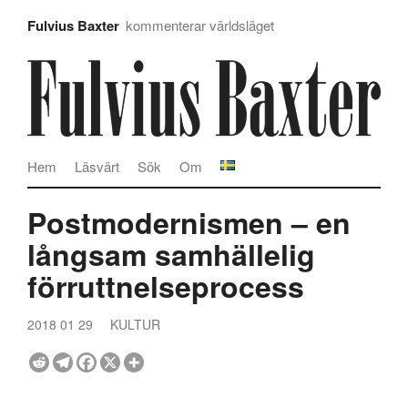
Fulvius Baxter
kommenterar världsläget
Hem
Läsvärt
Sök
Om
Postmodernismen – en
långsam samhällelig
förruttnelseprocess
2018 01 29
KULTUR