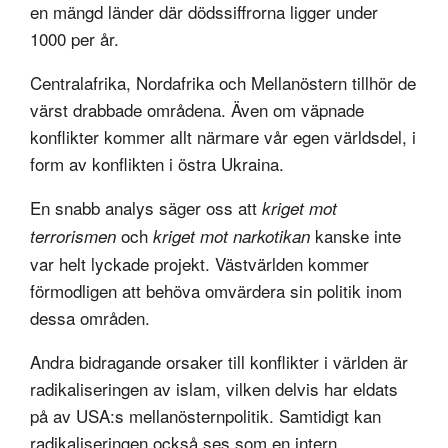
en mängd länder där dödssiffrorna ligger under
1000 per år.
Centralafrika, Nordafrika och Mellanöstern tillhör de
värst drabbade områdena. Även om väpnade
konflikter kommer allt närmare vår egen världsdel, i
form av konflikten i östra Ukraina.
En snabb analys säger oss att
kriget mot
och
kanske inte
terrorismen
kriget mot narkotikan
var helt lyckade projekt. Västvärlden kommer
förmodligen att behöva omvärdera sin politik inom
dessa områden.
Andra bidragande orsaker till konflikter i världen är
radikaliseringen av islam, vilken delvis har eldats
på av USA:s mellanösternpolitik. Samtidigt kan
radikaliseringen också ses som en intern